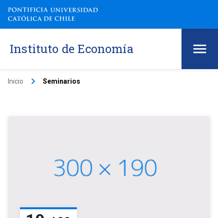
Instituto de Economía
keyboard_arrow_right
Inicio
Seminarios