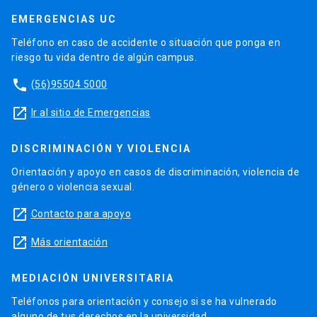
EMERGENCIAS UC
Teléfono en caso de accidente o situación que ponga en
riesgo tu vida dentro de algún campus.
phone
(56)95504 5000
launch
Ir al sitio de Emergencias
DISCRIMINACIÓN Y VIOLENCIA
Orientación y apoyo en casos de discriminación, violencia de
género o violencia sexual.
launch
Contacto para apoyo
launch
Más orientación
MEDIACIÓN UNIVERSITARIA
Teléfonos para orientación y consejo si se ha vulnerado
alguno de tus derechos en la universidad.