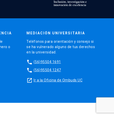
ENCIA
MEDIACIÓN UNIVERSITARIA
de
Teléfonos para orientación y consejo si
énero o
se ha vulnerado alguno de tus derechos
en la universidad.
phone
(56)95504 1691
phone
(56)95504 1247
launch
Ir a la Oficina de Ombuds UC