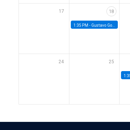
17
18
1:35 PM -
Gustavo González, Banco Central de Chile
24
25
1:3