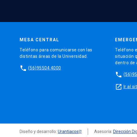
MESA CENTRAL
EMERGE
Teléfono para comunicarse con las
Teléfono e
distintas áreas de la Universidad.
situación 
dentro de
phone
(56)95504 4000
phone
(56)9
launch
Ir al 
Diseño y desarrollo:
Urantiacos
Asesoría:
Dirección Dig