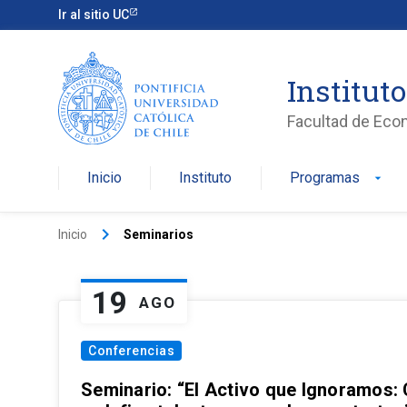
Ir al sitio UC
Institut
Facultad de Eco
Inicio
Instituto
Programas
arrow_drop_down
keyboard_arrow_right
Inicio
Seminarios
19
AGO
Conferencias
Seminario: “El Activo que Ignoramos: