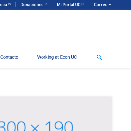
teca
Donaciones
Mi Portal UC
Correo
arrow_drop_down
search
Contacto
Working at Econ UC