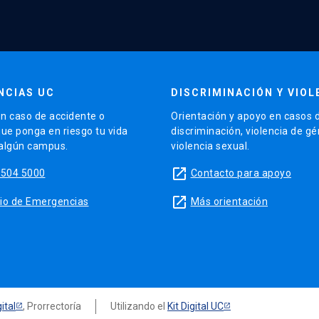
NCIAS UC
DISCRIMINACIÓN Y VIOL
n caso de accidente o
Orientación y apoyo en casos 
que ponga en riesgo tu vida
discriminación, violencia de g
 algún campus.
violencia sexual.
launch
5504 5000
Contacto para apoyo
launch
sitio de Emergencias
Más orientación
ital
, Prorrectoría
Utilizando el
Kit Digital UC