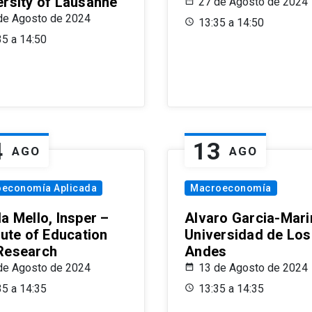
ersity of Lausanne
27 de Agosto de 2024
de Agosto de 2024
13:35 a 14:50
35 a 14:50
4
13
AGO
AGO
oeconomía Aplicada
Macroeconomía
a Mello, Insper –
Alvaro Garcia-Mari
tute of Education
Universidad de Los
Research
Andes
de Agosto de 2024
13 de Agosto de 2024
35 a 14:35
13:35 a 14:35