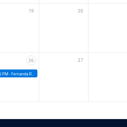
19
20
27
26
5 PM -
Fernanda Rojas Ampuero, University of Wisconsin-Madison