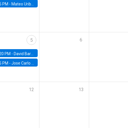
5 PM -
Mateo Uribe-Castro, Universidad de los Andes (Colombia)
6
5
20 PM -
David Bardey, Universidad de los Andes - CEDE
5 PM -
Jose Carlo Bermudez, UC (ME) & World Bank
12
13