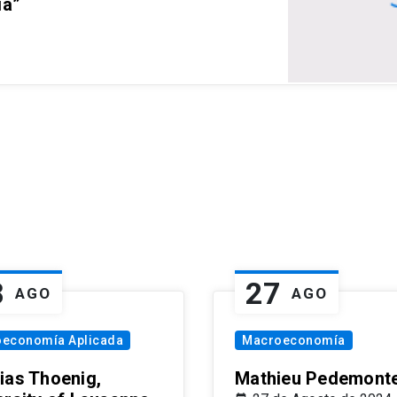
ia”
8
27
AGO
AGO
oeconomía Aplicada
Macroeconomía
ias Thoenig,
Mathieu Pedemonte