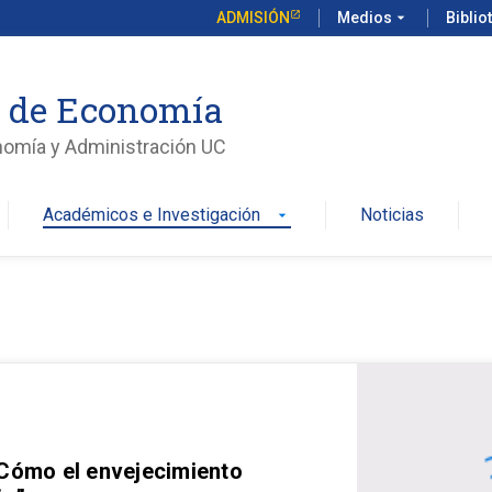
ADMISIÓN
Medios
arrow_drop_down
Biblio
o de Economía
nomía y Administración UC
Académicos e Investigación
Noticias
arrow_drop_down
 Cómo el envejecimiento