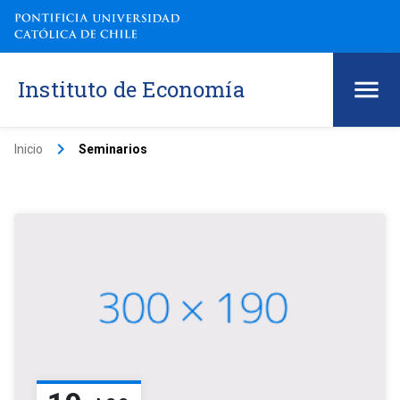
Instituto de Economía
keyboard_arrow_right
Inicio
Seminarios