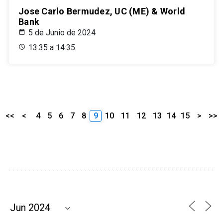
Jose Carlo Bermudez, UC (ME) & World
Bank
5 de Junio de 2024
13:35 a 14:35
<<
<
4
5
6
7
8
9
10
11
12
13
14
15
>
>>