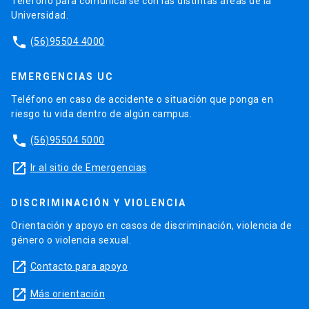
Teléfono para comunicarse con las distintas áreas de la
Universidad.
phone
(56)95504 4000
EMERGENCIAS UC
Teléfono en caso de accidente o situación que ponga en
riesgo tu vida dentro de algún campus.
phone
(56)95504 5000
launch
Ir al sitio de Emergencias
DISCRIMINACIÓN Y VIOLENCIA
Orientación y apoyo en casos de discriminación, violencia de
género o violencia sexual.
launch
Contacto para apoyo
launch
Más orientación