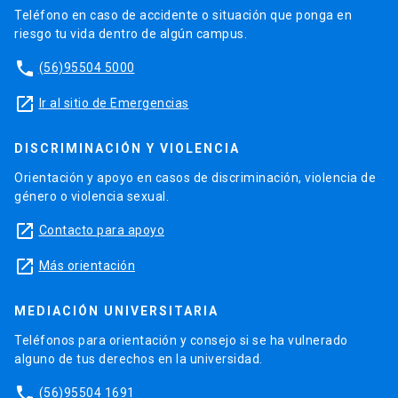
Teléfono en caso de accidente o situación que ponga en
riesgo tu vida dentro de algún campus.
phone
(56)95504 5000
launch
Ir al sitio de Emergencias
DISCRIMINACIÓN Y VIOLENCIA
Orientación y apoyo en casos de discriminación, violencia de
género o violencia sexual.
launch
Contacto para apoyo
launch
Más orientación
MEDIACIÓN UNIVERSITARIA
Teléfonos para orientación y consejo si se ha vulnerado
alguno de tus derechos en la universidad.
phone
(56)95504 1691