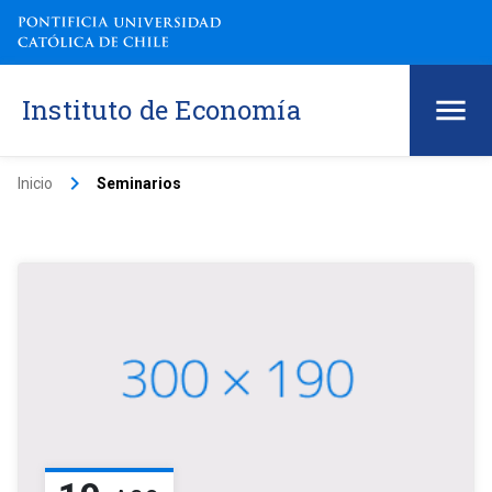
Instituto de Economía
keyboard_arrow_right
Inicio
Seminarios