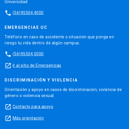
Universidad.
phone
(56)95504 4000
EMERGENCIAS UC
Teléfono en caso de accidente o situación que ponga en
riesgo tu vida dentro de algún campus.
phone
(56)95504 5000
launch
Ir al sitio de Emergencias
DISCRIMINACIÓN Y VIOLENCIA
Orientación y apoyo en casos de discriminación, violencia de
género o violencia sexual.
launch
Contacto para apoyo
launch
Más orientación