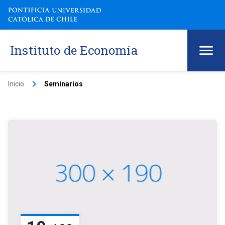
Instituto de Economía
keyboard_arrow_right
Inicio
Seminarios