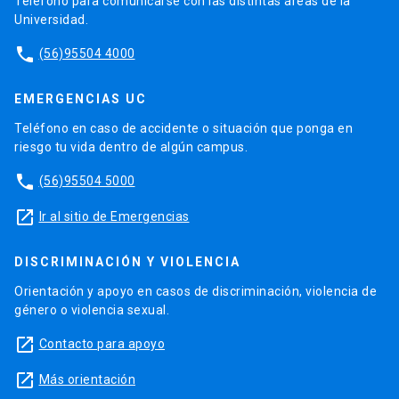
Teléfono para comunicarse con las distintas áreas de la
Universidad.
phone
(56)95504 4000
EMERGENCIAS UC
Teléfono en caso de accidente o situación que ponga en
riesgo tu vida dentro de algún campus.
phone
(56)95504 5000
launch
Ir al sitio de Emergencias
DISCRIMINACIÓN Y VIOLENCIA
Orientación y apoyo en casos de discriminación, violencia de
género o violencia sexual.
launch
Contacto para apoyo
launch
Más orientación