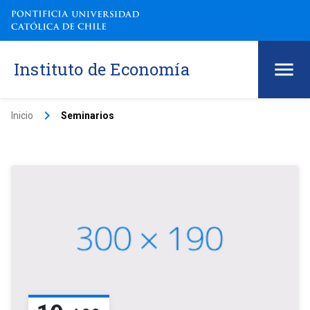
Instituto de Economía
keyboard_arrow_right
Inicio
Seminarios