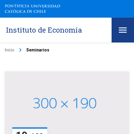
Instituto de Economía
keyboard_arrow_right
Inicio
Seminarios