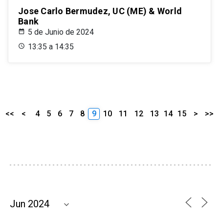
Jose Carlo Bermudez, UC (ME) & World
Bank
5 de Junio de 2024
13:35 a 14:35
<<
<
4
5
6
7
8
9
10
11
12
13
14
15
>
>>