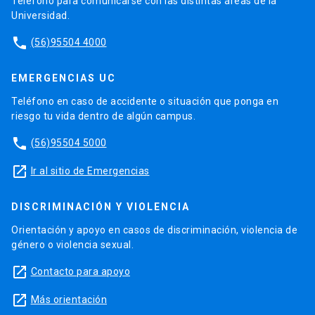
Teléfono para comunicarse con las distintas áreas de la
Universidad.
phone
(56)95504 4000
EMERGENCIAS UC
Teléfono en caso de accidente o situación que ponga en
riesgo tu vida dentro de algún campus.
phone
(56)95504 5000
launch
Ir al sitio de Emergencias
DISCRIMINACIÓN Y VIOLENCIA
Orientación y apoyo en casos de discriminación, violencia de
género o violencia sexual.
launch
Contacto para apoyo
launch
Más orientación