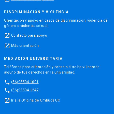
DISCRIMINACIÓN Y VIOLENCIA
Orientación y apoyo en casos de discriminación, violencia de
género o violencia sexual.
launch
Contacto para apoyo
launch
Más orientación
MEDIACIÓN UNIVERSITARIA
Teléfonos para orientación y consejo si se ha vulnerado
alguno de tus derechos en la universidad.
phone
(56)95504 1691
phone
(56)95504 1247
launch
Ir a la Oficina de Ombuds UC