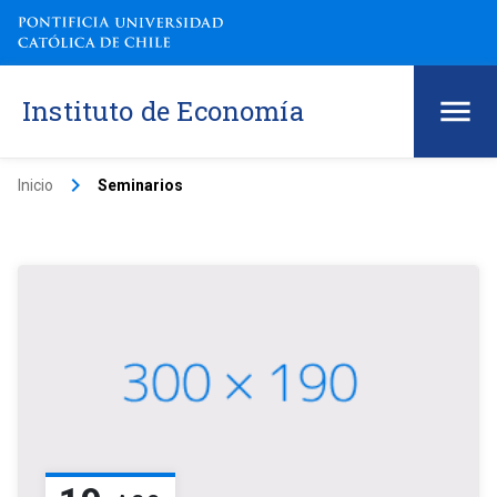
Instituto de Economía
keyboard_arrow_right
Inicio
Seminarios