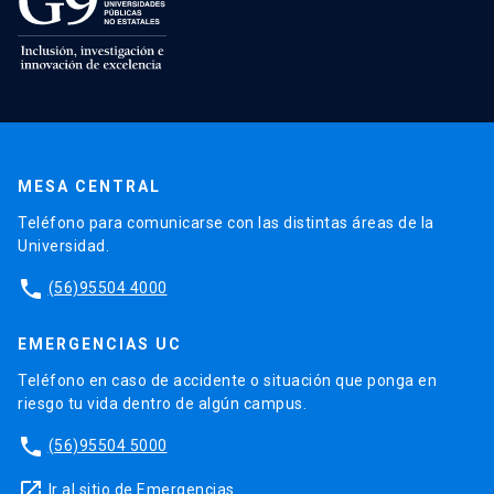
MESA CENTRAL
Teléfono para comunicarse con las distintas áreas de la
Universidad.
phone
(56)95504 4000
EMERGENCIAS UC
Teléfono en caso de accidente o situación que ponga en
riesgo tu vida dentro de algún campus.
phone
(56)95504 5000
launch
Ir al sitio de Emergencias