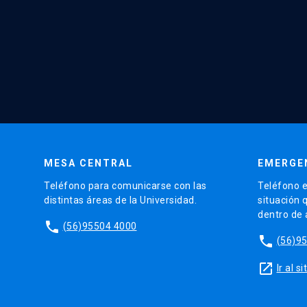
MESA CENTRAL
EMERGE
Teléfono para comunicarse con las
Teléfono e
distintas áreas de la Universidad.
situación 
dentro de
phone
(56)95504 4000
phone
(56)9
launch
Ir al 