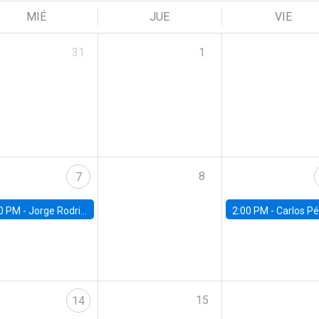
MIÉ
JUE
VIE
31
1
8
7
0 PM -
Jorge Rodriguez, Universidad de Los Andes
2:00 PM -
Carlos Pérez, Universidad Finis
15
14