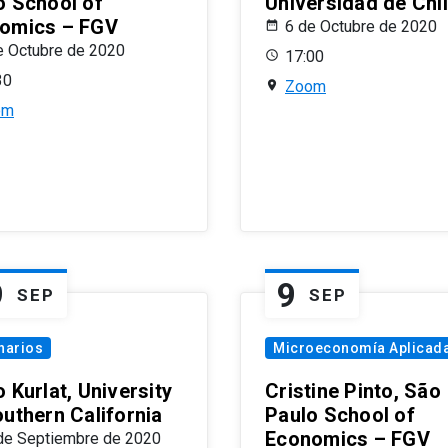
o School of
Universidad de Chi
omics – FGV
6 de Octubre de 2020
e Octubre de 2020
17:00
30
Zoom
om
9
9
SEP
SEP
narios
Microeconomía Aplicad
 Kurlat, University
Cristine Pinto, São
outhern California
Paulo School of
Economics – FGV
de Septiembre de 2020