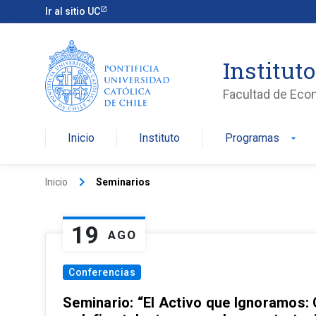
Ir al sitio UC
Institut
Facultad de Eco
Inicio
Instituto
Programas
arrow_drop_down
keyboard_arrow_right
Inicio
Seminarios
19
AGO
Conferencias
Seminario: “El Activo que Ignoramos: