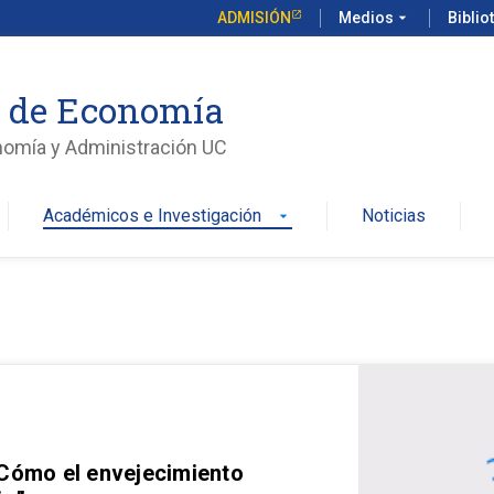
ADMISIÓN
Medios
arrow_drop_down
Biblio
o de Economía
nomía y Administración UC
Académicos e Investigación
Noticias
arrow_drop_down
 Cómo el envejecimiento