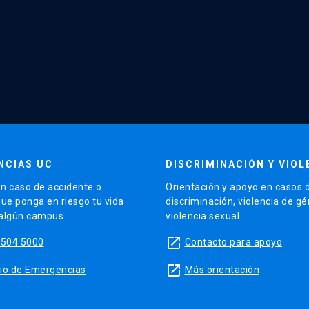
NCIAS UC
DISCRIMINACIÓN Y VIOL
n caso de accidente o
Orientación y apoyo en casos 
que ponga en riesgo tu vida
discriminación, violencia de g
 algún campus.
violencia sexual.
launch
5504 5000
Contacto para apoyo
launch
sitio de Emergencias
Más orientación