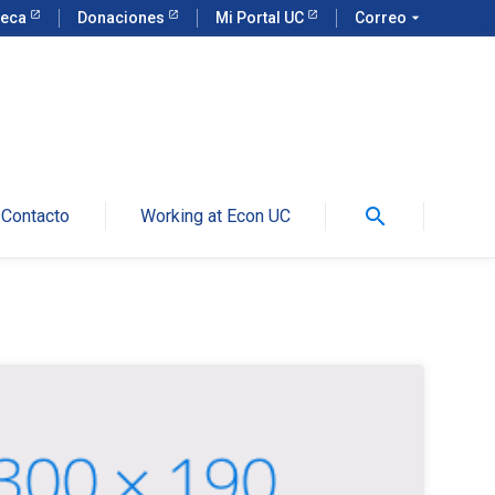
teca
Donaciones
Mi Portal UC
Correo
arrow_drop_down
search
Contacto
Working at Econ UC