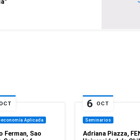
ia”
6
OCT
OCT
oeconomía Aplicada
Seminarios
o Ferman, Sao
Adriana Piazza, FE