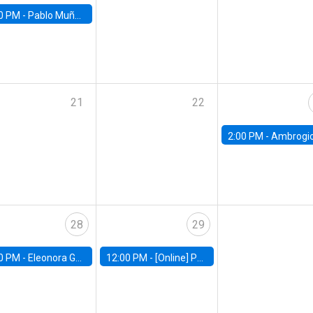
0 PM -
Pablo Muñoz, Universidad de Chile
21
22
2:00 PM -
Ambrogio Cesa-Bianchi, Bank of Eng
28
29
0 PM -
Eleonora Guarnieri, Exeter University
12:00 PM -
[Online] Pablo Slutzky, University of Maryland