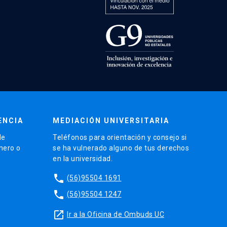
ENCIA
MEDIACIÓN UNIVERSITARIA
de
Teléfonos para orientación y consejo si
énero o
se ha vulnerado alguno de tus derechos
en la universidad.
phone
(56)95504 1691
phone
(56)95504 1247
launch
Ir a la Oficina de Ombuds UC