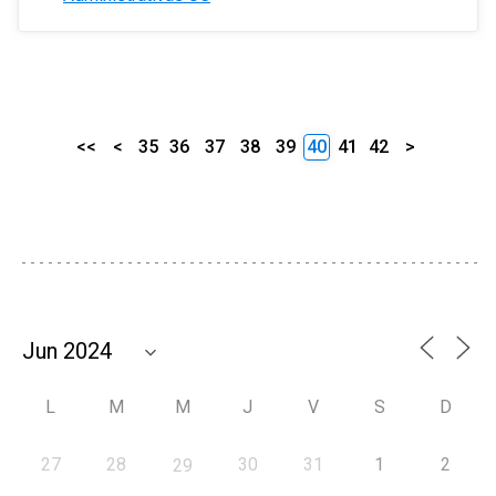
<<
<
35
36
37
38
39
40
41
42
>
L
M
M
J
V
S
D
27
28
30
31
1
2
29