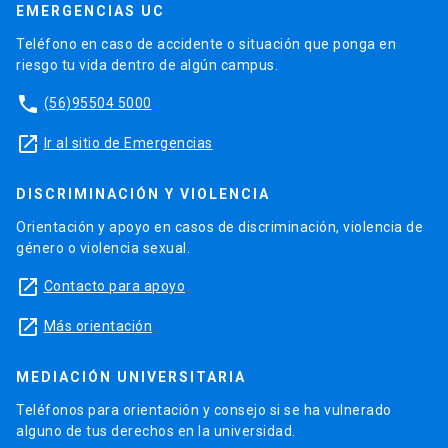
EMERGENCIAS UC
Teléfono en caso de accidente o situación que ponga en
riesgo tu vida dentro de algún campus.
phone
(56)95504 5000
launch
Ir al sitio de Emergencias
DISCRIMINACIÓN Y VIOLENCIA
Orientación y apoyo en casos de discriminación, violencia de
género o violencia sexual.
launch
Contacto para apoyo
launch
Más orientación
MEDIACIÓN UNIVERSITARIA
Teléfonos para orientación y consejo si se ha vulnerado
alguno de tus derechos en la universidad.