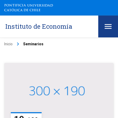
Instituto de Economía
keyboard_arrow_right
Inicio
Seminarios