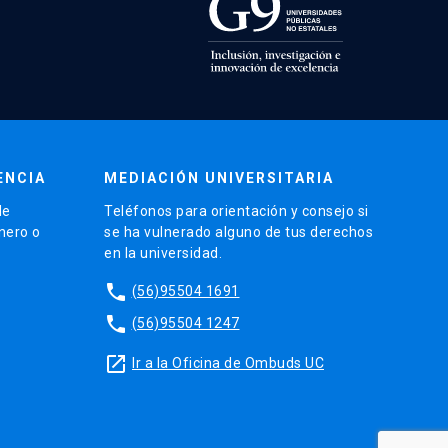
ENCIA
MEDIACIÓN UNIVERSITARIA
de
Teléfonos para orientación y consejo si
énero o
se ha vulnerado alguno de tus derechos
en la universidad.
phone
(56)95504 1691
phone
(56)95504 1247
launch
Ir a la Oficina de Ombuds UC