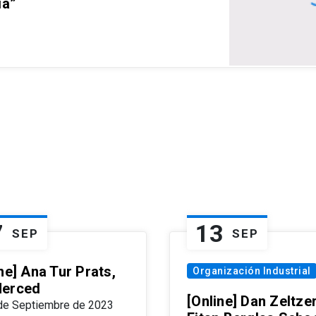
ia”
7
13
SEP
SEP
ne] Ana Tur Prats,
Organización Industrial
erced
[Online] Dan Zeltzer
de Septiembre de 2023