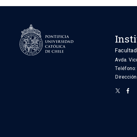
Inst
Facultad
Avda. Vic
Teléfono
Direcció