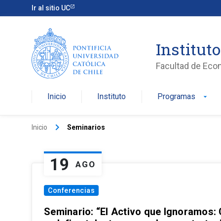
Ir al sitio UC
Institut
Facultad de Eco
Inicio
Instituto
Programas
arrow_drop_down
keyboard_arrow_right
Inicio
Seminarios
19
AGO
Conferencias
Seminario: “El Activo que Ignoramos: