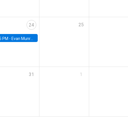
25
24
5 PM -
Evan Munro, Neyman Visiting Assistant Professor in the Department of Statistics at UC Berkeley
31
1