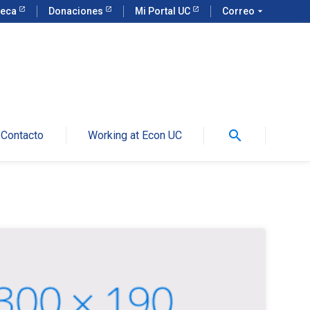
teca
Donaciones
Mi Portal UC
Correo
arrow_drop_down
search
Contacto
Working at Econ UC