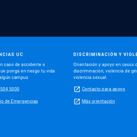
NCIAS UC
DISCRIMINACIÓN Y VIOL
n caso de accidente o
Orientación y apoyo en casos 
que ponga en riesgo tu vida
discriminación, violencia de g
 algún campus.
violencia sexual.
launch
5504 5000
Contacto para apoyo
launch
sitio de Emergencias
Más orientación