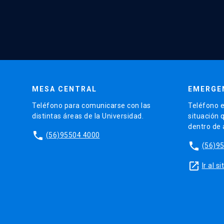
MESA CENTRAL
EMERGE
Teléfono para comunicarse con las
Teléfono e
distintas áreas de la Universidad.
situación 
dentro de
phone
(56)95504 4000
phone
(56)9
launch
Ir al 