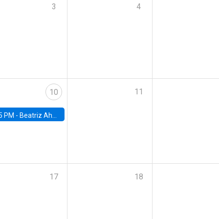
3
4
11
10
5 PM -
Beatriz Ahumada, PhD candidate, Universidad de Pittsburgh
17
18