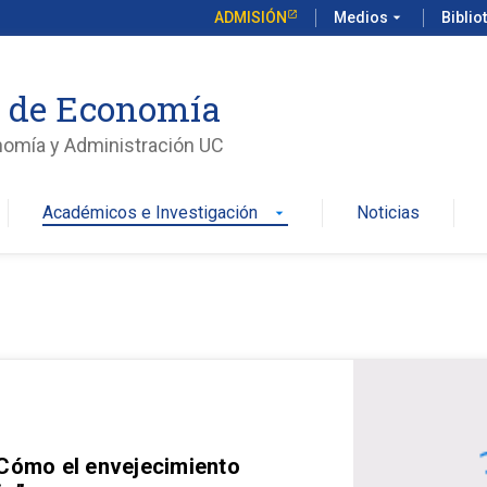
ADMISIÓN
Medios
arrow_drop_down
Biblio
o de Economía
nomía y Administración UC
Académicos e Investigación
Noticias
arrow_drop_down
 Cómo el envejecimiento