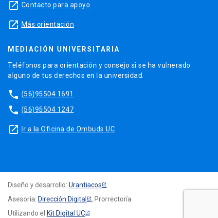
launch
Contacto para apoyo
launch
Más orientación
MEDIACIÓN UNIVERSITARIA
Teléfonos para orientación y consejo si se ha vulnerado
alguno de tus derechos en la universidad.
phone
(56)95504 1691
phone
(56)95504 1247
launch
Ir a la Oficina de Ombuds UC
Diseño y desarrollo:
Urantiacos
Asesoría:
Dirección Digital
, Prorrectoría
Utilizando el
Kit Digital UC