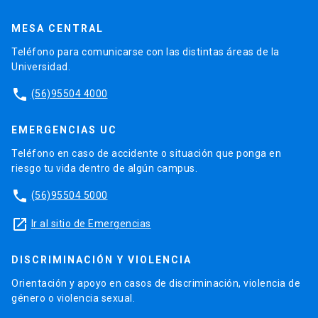
MESA CENTRAL
Teléfono para comunicarse con las distintas áreas de la
Universidad.
phone
(56)95504 4000
EMERGENCIAS UC
Teléfono en caso de accidente o situación que ponga en
riesgo tu vida dentro de algún campus.
phone
(56)95504 5000
launch
Ir al sitio de Emergencias
DISCRIMINACIÓN Y VIOLENCIA
Orientación y apoyo en casos de discriminación, violencia de
género o violencia sexual.