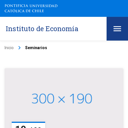
Instituto de Economía
keyboard_arrow_right
Inicio
Seminarios