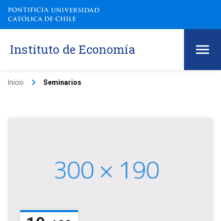
Instituto de Economía
keyboard_arrow_right
Inicio
Seminarios