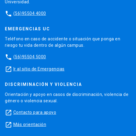
Universidad.
phone
(56)95504 4000
EMERGENCIAS UC
Teléfono en caso de accidente o situación que ponga en
riesgo tu vida dentro de algún campus.
phone
(56)95504 5000
launch
Ir al sitio de Emergencias
DISCRIMINACIÓN Y VIOLENCIA
Orientación y apoyo en casos de discriminación, violencia de
género o violencia sexual.
launch
Contacto para apoyo
launch
Más orientación