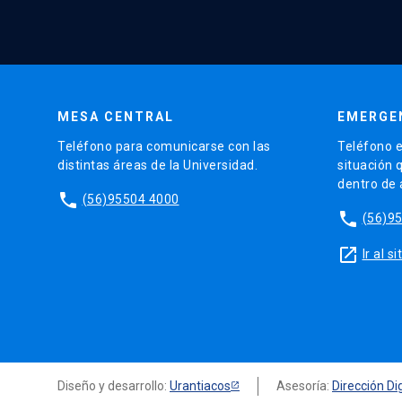
MESA CENTRAL
EMERGE
Teléfono para comunicarse con las
Teléfono e
distintas áreas de la Universidad.
situación 
dentro de
phone
(56)95504 4000
phone
(56)9
launch
Ir al 
Diseño y desarrollo:
Urantiacos
Asesoría:
Dirección Dig