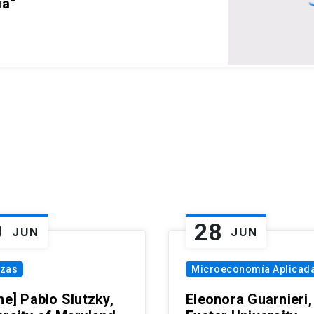
ia”
9
28
JUN
JUN
nzas
Microeconomía Aplicad
ne] Pablo Slutzky,
Eleonora Guarnieri,