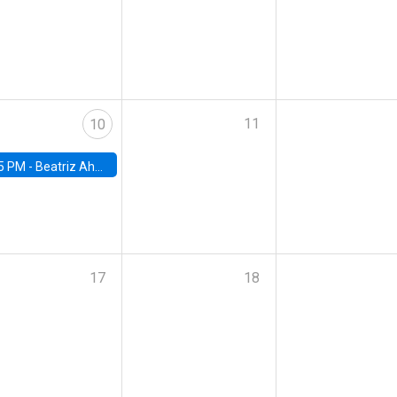
11
10
5 PM -
Beatriz Ahumada, PhD candidate, Universidad de Pittsburgh
17
18