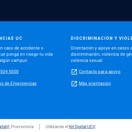
NCIAS UC
DISCRIMINACIÓN Y VIOL
n caso de accidente o
Orientación y apoyo en casos 
que ponga en riesgo tu vida
discriminación, violencia de g
 algún campus.
violencia sexual.
launch
5504 5000
Contacto para apoyo
launch
sitio de Emergencias
Más orientación
ital
, Prorrectoría
Utilizando el
Kit Digital UC