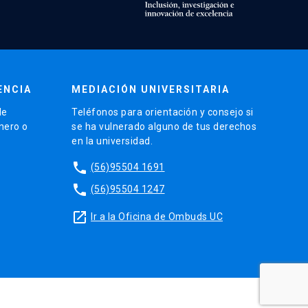
ENCIA
MEDIACIÓN UNIVERSITARIA
de
Teléfonos para orientación y consejo si
énero o
se ha vulnerado alguno de tus derechos
en la universidad.
phone
(56)95504 1691
phone
(56)95504 1247
launch
Ir a la Oficina de Ombuds UC