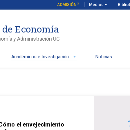
ADMISIÓN
Medios
arrow_drop_down
Biblio
o de Economía
nomía y Administración UC
Académicos e Investigación
Noticias
arrow_drop_down
 Cómo el envejecimiento