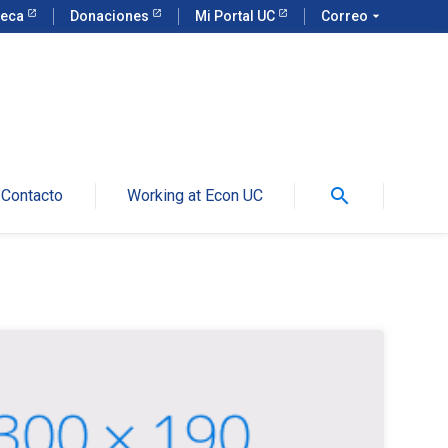
teca
Donaciones
Mi Portal UC
Correo
arrow_drop_down
search
Contacto
Working at Econ UC