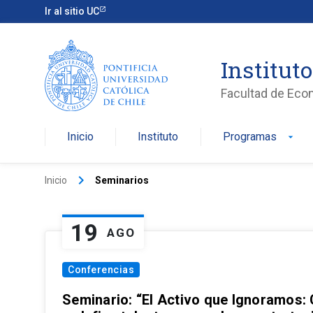
Ir al sitio UC
Institut
Facultad de Eco
Inicio
Instituto
Programas
arrow_drop_down
keyboard_arrow_right
Inicio
Seminarios
19
AGO
Conferencias
Seminario: “El Activo que Ignoramos: