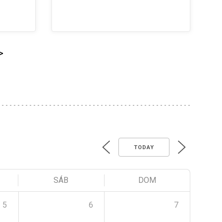
>
TODAY
SÁB
DOM
5
6
7