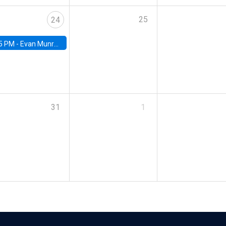
25
24
5 PM -
Evan Munro, Neyman Visiting Assistant Professor in the Department of Statistics at UC Berkeley
31
1