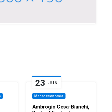
23
JUN
a
Macroeconomía
Ambrogio Cesa-Bianchi,