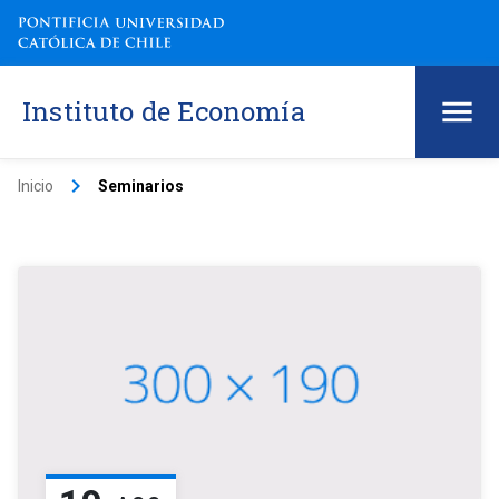
Instituto de Economía
keyboard_arrow_right
Inicio
Seminarios