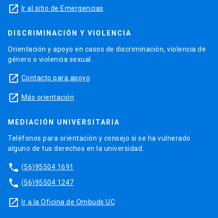
launch
Ir al sitio de Emergencias
DISCRIMINACIÓN Y VIOLENCIA
Orientación y apoyo en casos de discriminación, violencia de
género o violencia sexual.
launch
Contacto para apoyo
launch
Más orientación
MEDIACIÓN UNIVERSITARIA
Teléfonos para orientación y consejo si se ha vulnerado
alguno de tus derechos en la universidad.
phone
(56)95504 1691
phone
(56)95504 1247
launch
Ir a la Oficina de Ombuds UC