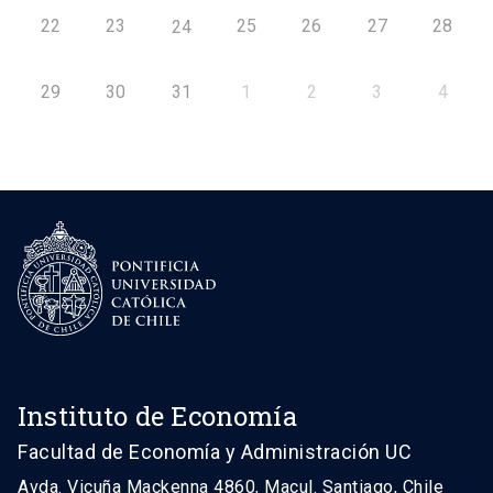
22
23
25
26
27
28
24
29
30
31
1
2
3
4
Instituto de Economía
Facultad de Economía y Administración UC
Avda. Vicuña Mackenna 4860, Macul. Santiago, Chile