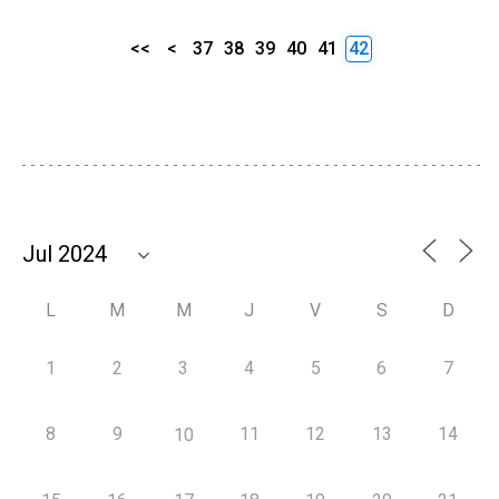
<<
<
37
38
39
40
41
42
L
M
M
J
V
S
D
1
2
3
4
5
6
7
8
9
11
12
13
14
10