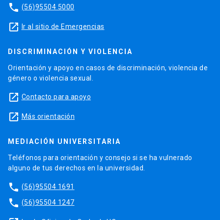
phone
(56)95504 5000
launch
Ir al sitio de Emergencias
DISCRIMINACIÓN Y VIOLENCIA
Orientación y apoyo en casos de discriminación, violencia de
género o violencia sexual.
launch
Contacto para apoyo
launch
Más orientación
MEDIACIÓN UNIVERSITARIA
Teléfonos para orientación y consejo si se ha vulnerado
alguno de tus derechos en la universidad.
phone
(56)95504 1691
phone
(56)95504 1247