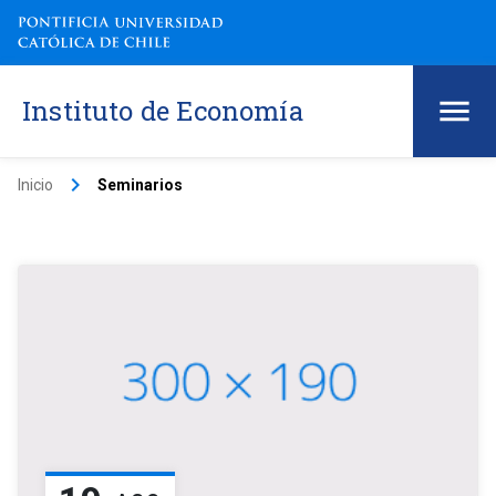
Instituto de Economía
keyboard_arrow_right
Inicio
Seminarios