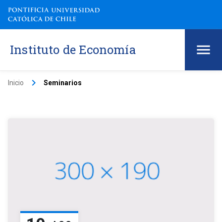
Instituto de Economía
keyboard_arrow_right
Inicio
Seminarios