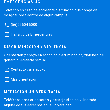
EMERGENCIAS UC
Teléfono en caso de accidente o situación que ponga en
riesgo tu vida dentro de algún campus.
phone
(56)95504 5000
launch
Ir al sitio de Emergencias
DISCRIMINACIÓN Y VIOLENCIA
Orientación y apoyo en casos de discriminación, violencia de
género o violencia sexual.
launch
Contacto para apoyo
launch
Más orientación
MEDIACIÓN UNIVERSITARIA
Teléfonos para orientación y consejo si se ha vulnerado
alguno de tus derechos en la universidad.