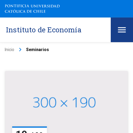
Instituto de Economía
keyboard_arrow_right
Inicio
Seminarios