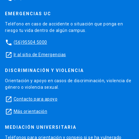
EMERGENCIAS UC
Teléfono en caso de accidente o situación que ponga en
riesgo tu vida dentro de algún campus.
phone
(56)95504 5000
launch
Ir al sitio de Emergencias
DISCRIMINACIÓN Y VIOLENCIA
Orientación y apoyo en casos de discriminación, violencia de
género o violencia sexual.
launch
Contacto para apoyo
launch
Más orientación
MEDIACIÓN UNIVERSITARIA
Teléfonos para orientación y consejo si se ha vulnerado