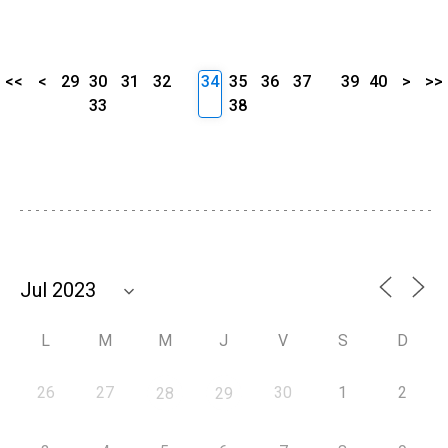
<<
<
29
30
31
32
34
35
36
37
39
40
>
>>
33
38
L
M
M
J
V
S
D
26
27
30
1
2
28
29