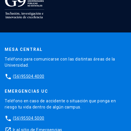
MESA CENTRAL
Teléfono para comunicarse con las distintas áreas de la
Universidad.
phone
(56)95504 4000
EMERGENCIAS UC
Teléfono en caso de accidente o situación que ponga en
riesgo tu vida dentro de algún campus.
phone
(56)95504 5000
launch
Ir al sitio de Emergencias