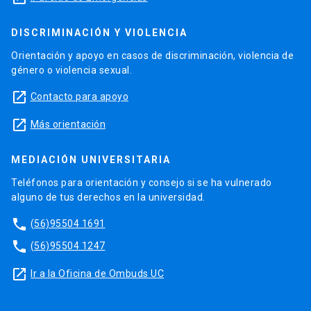
DISCRIMINACIÓN Y VIOLENCIA
Orientación y apoyo en casos de discriminación, violencia de
género o violencia sexual.
launch
Contacto para apoyo
launch
Más orientación
MEDIACIÓN UNIVERSITARIA
Teléfonos para orientación y consejo si se ha vulnerado
alguno de tus derechos en la universidad.
phone
(56)95504 1691
phone
(56)95504 1247
launch
Ir a la Oficina de Ombuds UC