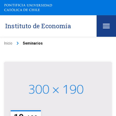
Instituto de Economía
keyboard_arrow_right
Inicio
Seminarios