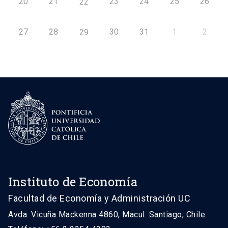
20
21
23
24
25
26
22
27
28
30
31
1
2
29
Instituto de Economía
Facultad de Economía y Administración UC
Avda. Vicuña Mackenna 4860, Macul. Santiago, Chile