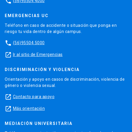
phone
(56)95504 4000
EMERGENCIAS UC
Teléfono en caso de accidente o situación que ponga en
riesgo tu vida dentro de algún campus.
phone
(56)95504 5000
launch
Ir al sitio de Emergencias
DISCRIMINACIÓN Y VIOLENCIA
Orientación y apoyo en casos de discriminación, violencia de
género o violencia sexual.
launch
Contacto para apoyo
launch
Más orientación
MEDIACIÓN UNIVERSITARIA