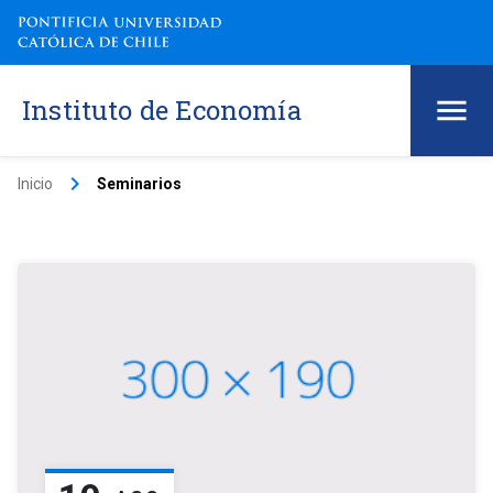
Instituto de Economía
keyboard_arrow_right
Inicio
Seminarios