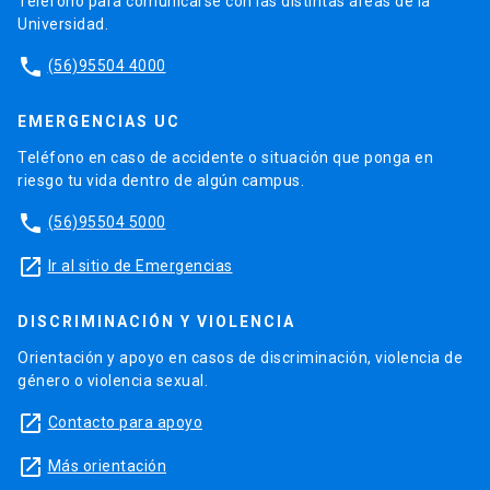
Teléfono para comunicarse con las distintas áreas de la
Universidad.
phone
(56)95504 4000
EMERGENCIAS UC
Teléfono en caso de accidente o situación que ponga en
riesgo tu vida dentro de algún campus.
phone
(56)95504 5000
launch
Ir al sitio de Emergencias
DISCRIMINACIÓN Y VIOLENCIA
Orientación y apoyo en casos de discriminación, violencia de
género o violencia sexual.
launch
Contacto para apoyo
launch
Más orientación