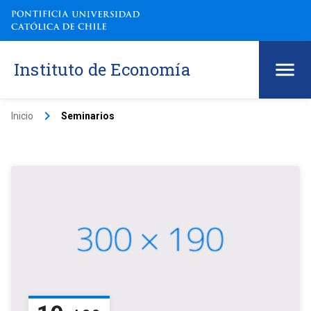
Instituto de Economía
keyboard_arrow_right
Inicio
Seminarios