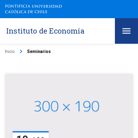
Instituto de Economía
keyboard_arrow_right
Inicio
Seminarios