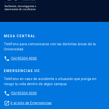
MESA CENTRAL
Teléfono para comunicarse con las distintas áreas de la
Universidad.
phone
(56)95504 4000
EMERGENCIAS UC
Teléfono en caso de accidente o situación que ponga en
riesgo tu vida dentro de algún campus.
phone
(56)95504 5000
launch
Ir al sitio de Emergencias