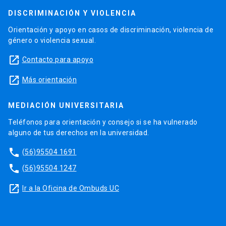
DISCRIMINACIÓN Y VIOLENCIA
Orientación y apoyo en casos de discriminación, violencia de
género o violencia sexual.
launch
Contacto para apoyo
launch
Más orientación
MEDIACIÓN UNIVERSITARIA
Teléfonos para orientación y consejo si se ha vulnerado
alguno de tus derechos en la universidad.
phone
(56)95504 1691
phone
(56)95504 1247
launch
Ir a la Oficina de Ombuds UC