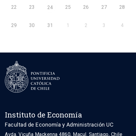
22
23
25
26
27
28
24
29
30
31
1
2
3
4
Instituto de Economía
Facultad de Economía y Administración UC
Avda. Vicuña Mackenna 4860, Macul. Santiago, Chile