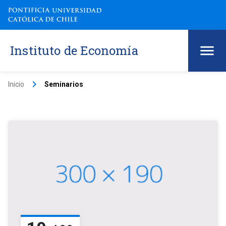
Instituto de Economía
keyboard_arrow_right
Inicio
Seminarios