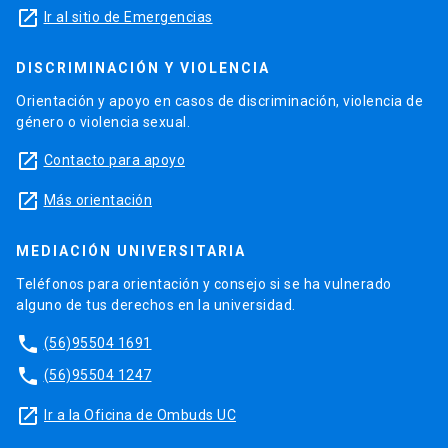
launch
Ir al sitio de Emergencias
DISCRIMINACIÓN Y VIOLENCIA
Orientación y apoyo en casos de discriminación, violencia de
género o violencia sexual.
launch
Contacto para apoyo
launch
Más orientación
MEDIACIÓN UNIVERSITARIA
Teléfonos para orientación y consejo si se ha vulnerado
alguno de tus derechos en la universidad.
phone
(56)95504 1691
phone
(56)95504 1247
launch
Ir a la Oficina de Ombuds UC