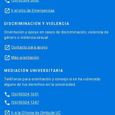
phone
(56)95504 5000
launch
Ir al sitio de Emergencias
DISCRIMINACIÓN Y VIOLENCIA
Orientación y apoyo en casos de discriminación, violencia de
género o violencia sexual.
launch
Contacto para apoyo
launch
Más orientación
MEDIACIÓN UNIVERSITARIA
Teléfonos para orientación y consejo si se ha vulnerado
alguno de tus derechos en la universidad.
phone
(56)95504 1691
phone
(56)95504 1247
launch
Ir a la Oficina de Ombuds UC