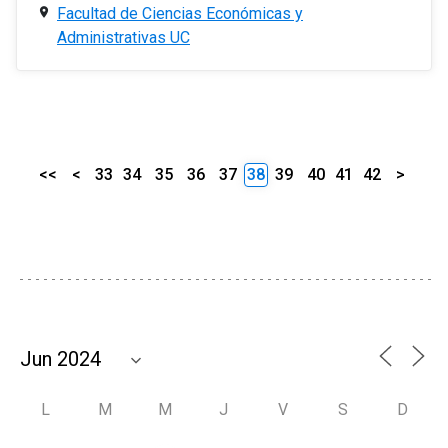
Facultad de Ciencias Económicas y
Administrativas UC
<<
<
33
34
35
36
37
38
39
40
41
42
>
L
M
M
J
V
S
D