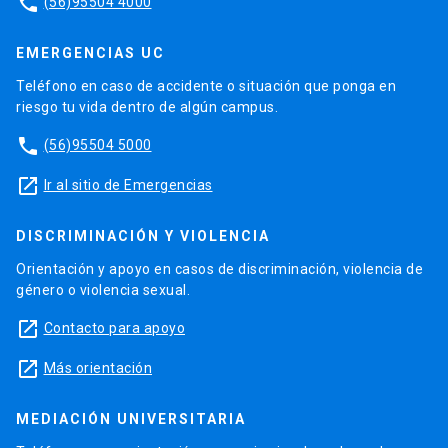
phone
(56)95504 4000
EMERGENCIAS UC
Teléfono en caso de accidente o situación que ponga en
riesgo tu vida dentro de algún campus.
phone
(56)95504 5000
launch
Ir al sitio de Emergencias
DISCRIMINACIÓN Y VIOLENCIA
Orientación y apoyo en casos de discriminación, violencia de
género o violencia sexual.
launch
Contacto para apoyo
launch
Más orientación
MEDIACIÓN UNIVERSITARIA