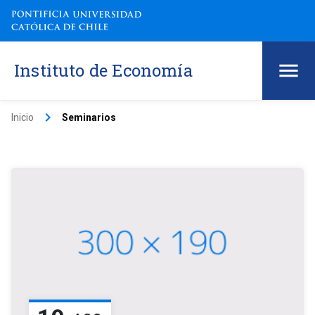
Instituto de Economía
keyboard_arrow_right
Inicio
Seminarios