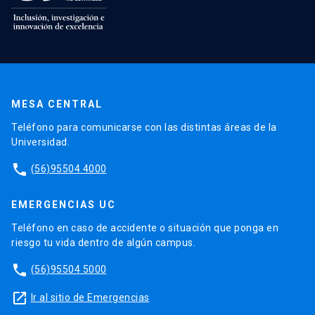
MESA CENTRAL
Teléfono para comunicarse con las distintas áreas de la
Universidad.
phone
(56)95504 4000
EMERGENCIAS UC
Teléfono en caso de accidente o situación que ponga en
riesgo tu vida dentro de algún campus.
phone
(56)95504 5000
launch
Ir al sitio de Emergencias