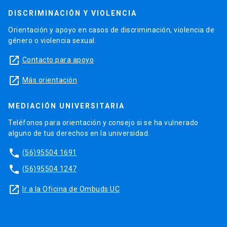
DISCRIMINACIÓN Y VIOLENCIA
Orientación y apoyo en casos de discriminación, violencia de
género o violencia sexual.
launch
Contacto para apoyo
launch
Más orientación
MEDIACIÓN UNIVERSITARIA
Teléfonos para orientación y consejo si se ha vulnerado
alguno de tus derechos en la universidad.
phone
(56)95504 1691
phone
(56)95504 1247
launch
Ir a la Oficina de Ombuds UC