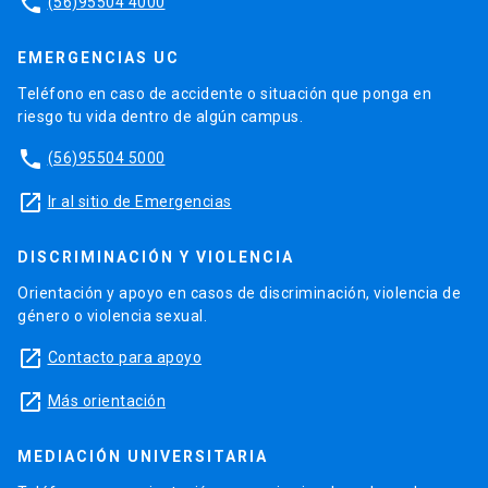
phone
(56)95504 4000
EMERGENCIAS UC
Teléfono en caso de accidente o situación que ponga en
riesgo tu vida dentro de algún campus.
phone
(56)95504 5000
launch
Ir al sitio de Emergencias
DISCRIMINACIÓN Y VIOLENCIA
Orientación y apoyo en casos de discriminación, violencia de
género o violencia sexual.
launch
Contacto para apoyo
launch
Más orientación
MEDIACIÓN UNIVERSITARIA