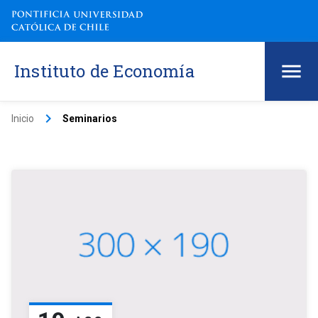
Instituto de Economía
keyboard_arrow_right
Inicio
Seminarios