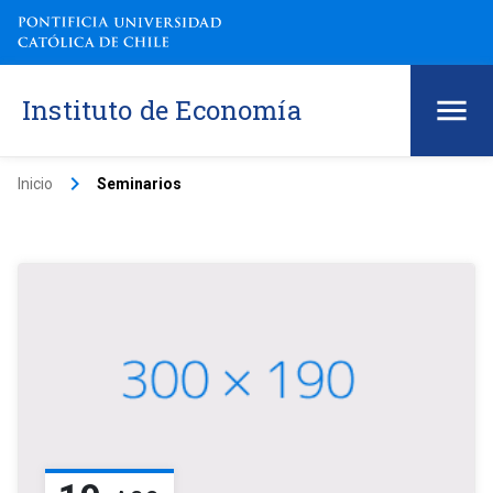
Instituto de Economía
keyboard_arrow_right
Inicio
Seminarios