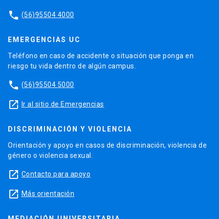
phone
(56)95504 4000
EMERGENCIAS UC
Teléfono en caso de accidente o situación que ponga en
riesgo tu vida dentro de algún campus.
phone
(56)95504 5000
launch
Ir al sitio de Emergencias
DISCRIMINACIÓN Y VIOLENCIA
Orientación y apoyo en casos de discriminación, violencia de
género o violencia sexual.
launch
Contacto para apoyo
launch
Más orientación
MEDIACIÓN UNIVERSITARIA