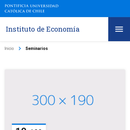
Instituto de Economía
keyboard_arrow_right
Inicio
Seminarios