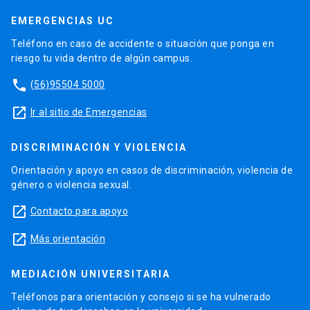
EMERGENCIAS UC
Teléfono en caso de accidente o situación que ponga en
riesgo tu vida dentro de algún campus.
phone
(56)95504 5000
launch
Ir al sitio de Emergencias
DISCRIMINACIÓN Y VIOLENCIA
Orientación y apoyo en casos de discriminación, violencia de
género o violencia sexual.
launch
Contacto para apoyo
launch
Más orientación
MEDIACIÓN UNIVERSITARIA
Teléfonos para orientación y consejo si se ha vulnerado