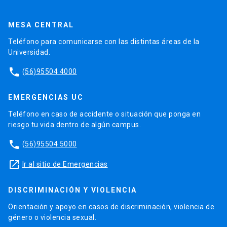
MESA CENTRAL
Teléfono para comunicarse con las distintas áreas de la
Universidad.
phone
(56)95504 4000
EMERGENCIAS UC
Teléfono en caso de accidente o situación que ponga en
riesgo tu vida dentro de algún campus.
phone
(56)95504 5000
launch
Ir al sitio de Emergencias
DISCRIMINACIÓN Y VIOLENCIA
Orientación y apoyo en casos de discriminación, violencia de
género o violencia sexual.