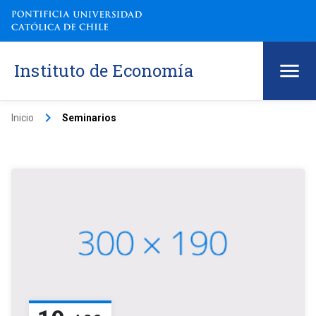
Instituto de Economía
keyboard_arrow_right
Inicio
Seminarios