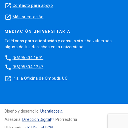
launch
Contacto para apoyo
launch
Más orientación
MEDIACIÓN UNIVERSITARIA
Teléfonos para orientación y consejo si se ha vulnerado
alguno de tus derechos en la universidad.
phone
(56)95504 1691
phone
(56)95504 1247
launch
Ir a la Oficina de Ombuds UC
Diseño y desarrollo:
Urantiacos
Asesoría:
Dirección Digital
, Prorrectoría
Utilizando el
Kit Digital UC