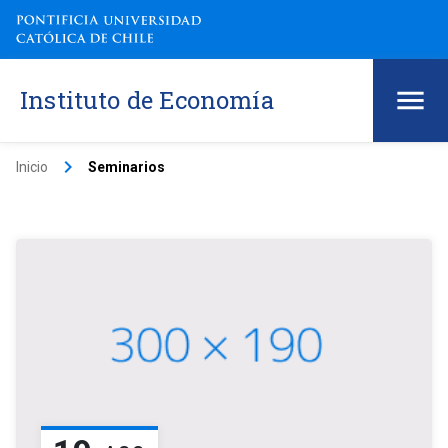
Instituto de Economía
keyboard_arrow_right
Inicio
Seminarios