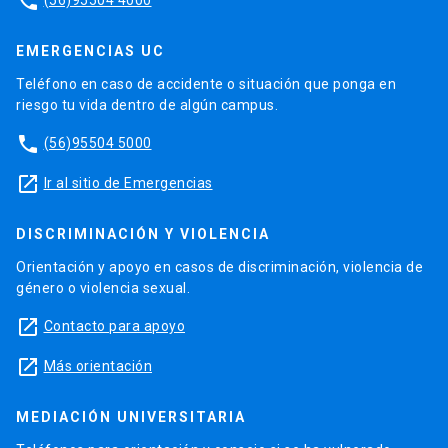
phone
EMERGENCIAS UC
Teléfono en caso de accidente o situación que ponga en
riesgo tu vida dentro de algún campus.
phone
(56)95504 5000
launch
Ir al sitio de Emergencias
DISCRIMINACIÓN Y VIOLENCIA
Orientación y apoyo en casos de discriminación, violencia de
género o violencia sexual.
launch
Contacto para apoyo
launch
Más orientación
MEDIACIÓN UNIVERSITARIA