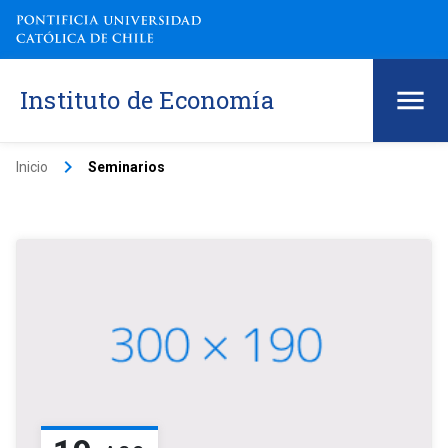
Instituto de Economía
keyboard_arrow_right
Inicio
Seminarios