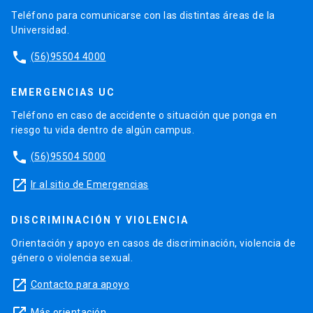
Teléfono para comunicarse con las distintas áreas de la
Universidad.
phone
(56)95504 4000
EMERGENCIAS UC
Teléfono en caso de accidente o situación que ponga en
riesgo tu vida dentro de algún campus.
phone
(56)95504 5000
launch
Ir al sitio de Emergencias
DISCRIMINACIÓN Y VIOLENCIA
Orientación y apoyo en casos de discriminación, violencia de
género o violencia sexual.
launch
Contacto para apoyo
Más orientación