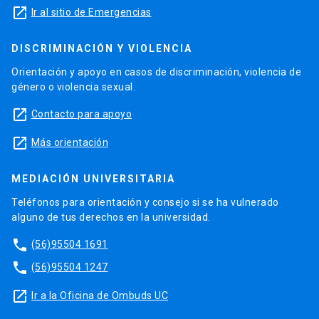
launch
Ir al sitio de Emergencias
DISCRIMINACIÓN Y VIOLENCIA
Orientación y apoyo en casos de discriminación, violencia de
género o violencia sexual.
launch
Contacto para apoyo
launch
Más orientación
MEDIACIÓN UNIVERSITARIA
Teléfonos para orientación y consejo si se ha vulnerado
alguno de tus derechos en la universidad.
phone
(56)95504 1691
phone
(56)95504 1247
launch
Ir a la Oficina de Ombuds UC