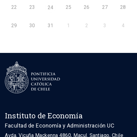
22
23
25
26
27
28
24
29
30
31
1
2
3
4
Instituto de Economía
Facultad de Economía y Administración UC
Avda. Vicuña Mackenna 4860, Macul. Santiago, Chile