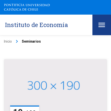
Instituto de Economía
keyboard_arrow_right
Inicio
Seminarios