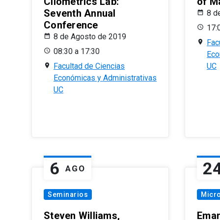
Cliometrics Lab:
of M
Seventh Annual
8 d
Conference
17:
8 de Agosto de 2019
Fac
08:30 a 17:30
Eco
Facultad de Ciencias
UC
Económicas y Administrativas
UC
6
2
AGO
Seminarios
Micr
Steven Williams,
Eman