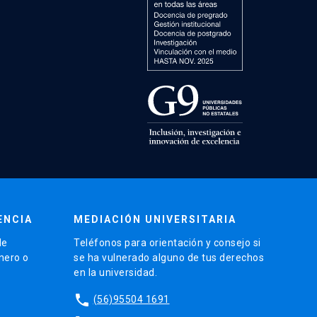
ENCIA
MEDIACIÓN UNIVERSITARIA
de
Teléfonos para orientación y consejo si
énero o
se ha vulnerado alguno de tus derechos
en la universidad.
phone
(56)95504 1691