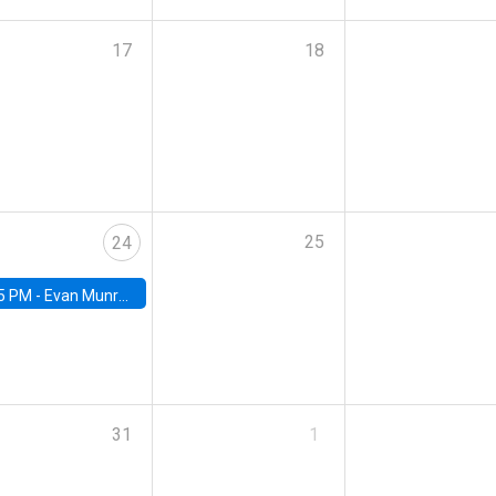
17
18
25
24
5 PM -
Evan Munro, Neyman Visiting Assistant Professor in the Department of Statistics at UC Berkeley
31
1