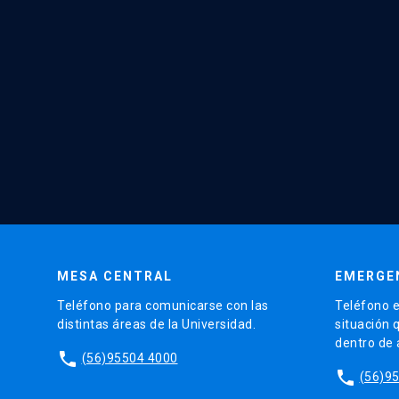
MESA CENTRAL
EMERGE
Teléfono para comunicarse con las
Teléfono e
distintas áreas de la Universidad.
situación 
dentro de
phone
(56)95504 4000
phone
(56)9