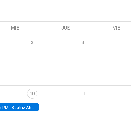
MIÉ
JUE
VIE
3
4
11
10
5 PM -
Beatriz Ahumada, PhD candidate, Universidad de Pittsburgh