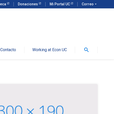
teca
Donaciones
Mi Portal UC
Correo
arrow_drop_down
search
Contacto
Working at Econ UC