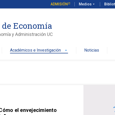
ADMISIÓN
Medios
arrow_drop_down
Biblio
o de Economía
nomía y Administración UC
Académicos e Investigación
Noticias
arrow_drop_down
 Cómo el envejecimiento