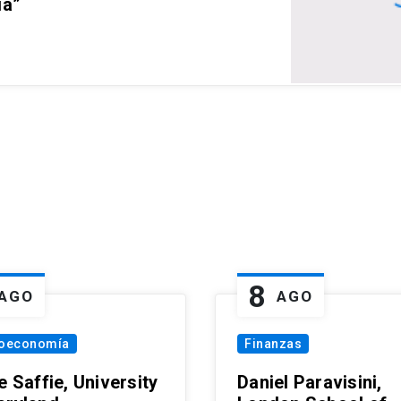
ia”
8
AGO
AGO
oeconomía
Finanzas
e Saffie, University
Daniel Paravisini,