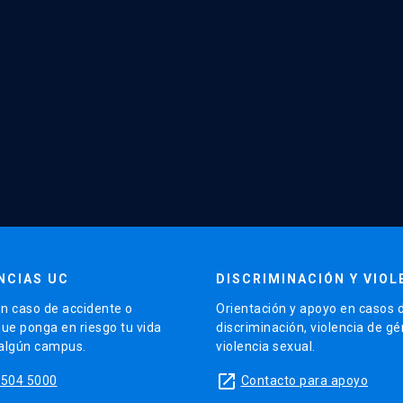
NCIAS UC
DISCRIMINACIÓN Y VIOL
n caso de accidente o
Orientación y apoyo en casos 
que ponga en riesgo tu vida
discriminación, violencia de g
 algún campus.
violencia sexual.
launch
5504 5000
Contacto para apoyo