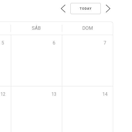
TODAY
SÁB
DOM
5
6
7
12
13
14