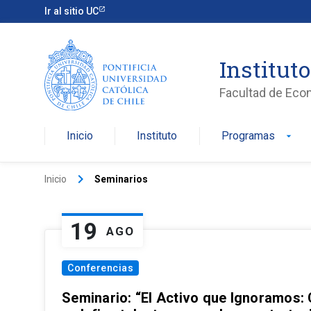
Ir al sitio UC
Institut
Facultad de Eco
Inicio
Instituto
Programas
arrow_drop_down
keyboard_arrow_right
Inicio
Seminarios
19
AGO
Conferencias
Seminario: “El Activo que Ignoramos: