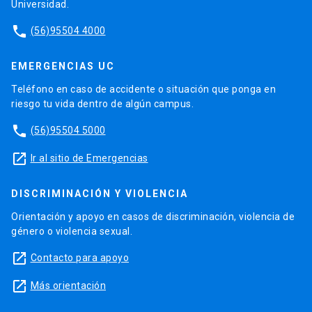
Universidad.
phone
(56)95504 4000
EMERGENCIAS UC
Teléfono en caso de accidente o situación que ponga en
riesgo tu vida dentro de algún campus.
phone
(56)95504 5000
launch
Ir al sitio de Emergencias
DISCRIMINACIÓN Y VIOLENCIA
Orientación y apoyo en casos de discriminación, violencia de
género o violencia sexual.
launch
Contacto para apoyo
launch
Más orientación