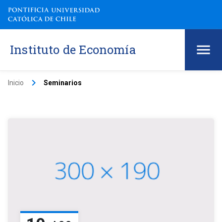
Instituto de Economía
keyboard_arrow_right
Inicio
Seminarios