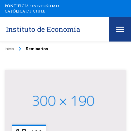
Instituto de Economía
keyboard_arrow_right
Inicio
Seminarios