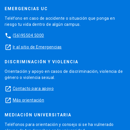
EMERGENCIAS UC
Teléfono en caso de accidente o situación que ponga en
riesgo tu vida dentro de algún campus.
phone
(56)95504 5000
launch
Ir al sitio de Emergencias
DISCRIMINACIÓN Y VIOLENCIA
Orientación y apoyo en casos de discriminación, violencia de
género o violencia sexual.
launch
Contacto para apoyo
launch
Más orientación
MEDIACIÓN UNIVERSITARIA
Teléfonos para orientación y consejo si se ha vulnerado