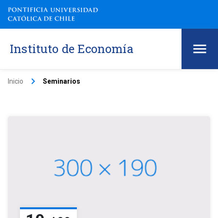
Instituto de Economía
keyboard_arrow_right
Inicio
Seminarios