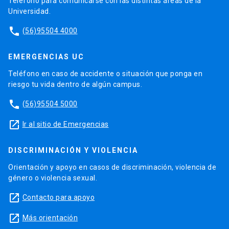
Teléfono para comunicarse con las distintas áreas de la
Universidad.
phone
(56)95504 4000
EMERGENCIAS UC
Teléfono en caso de accidente o situación que ponga en
riesgo tu vida dentro de algún campus.
phone
(56)95504 5000
launch
Ir al sitio de Emergencias
DISCRIMINACIÓN Y VIOLENCIA
Orientación y apoyo en casos de discriminación, violencia de
género o violencia sexual.
launch
Contacto para apoyo
launch
Más orientación