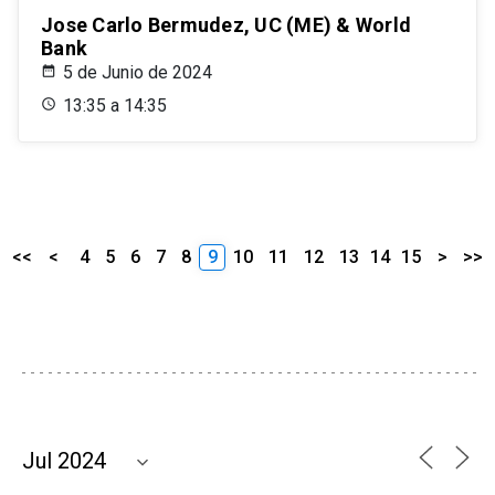
Jose Carlo Bermudez, UC (ME) & World
Bank
5 de Junio de 2024
13:35 a 14:35
<<
<
4
5
6
7
8
9
10
11
12
13
14
15
>
>>