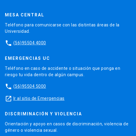
MESA CENTRAL
Teléfono para comunicarse con las distintas áreas de la
Universidad.
phone
(56)95504 4000
EMERGENCIAS UC
Teléfono en caso de accidente o situación que ponga en
riesgo tu vida dentro de algún campus.
phone
(56)95504 5000
launch
Ir al sitio de Emergencias
DISCRIMINACIÓN Y VIOLENCIA
Orientación y apoyo en casos de discriminación, violencia de
género o violencia sexual.