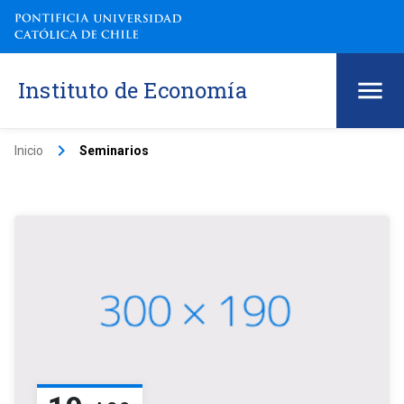
Instituto de Economía
keyboard_arrow_right
Inicio
Seminarios