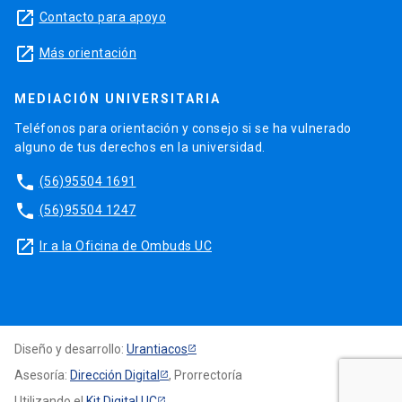
launch
Contacto para apoyo
launch
Más orientación
MEDIACIÓN UNIVERSITARIA
Teléfonos para orientación y consejo si se ha vulnerado
alguno de tus derechos en la universidad.
phone
(56)95504 1691
phone
(56)95504 1247
launch
Ir a la Oficina de Ombuds UC
Diseño y desarrollo:
Urantiacos
Asesoría:
Dirección Digital
, Prorrectoría
Utilizando el
Kit Digital UC