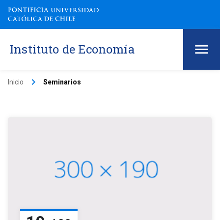
Instituto de Economía
keyboard_arrow_right
Inicio
Seminarios