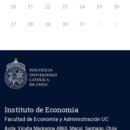
20
21
23
24
25
26
22
27
28
30
31
1
2
29
Instituto de Economía
Facultad de Economía y Administración UC
Avda. Vicuña Mackenna 4860, Macul. Santiago, Chile