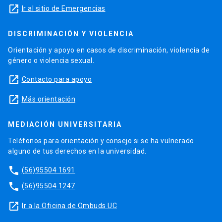
launch
Ir al sitio de Emergencias
DISCRIMINACIÓN Y VIOLENCIA
Orientación y apoyo en casos de discriminación, violencia de
género o violencia sexual.
launch
Contacto para apoyo
launch
Más orientación
MEDIACIÓN UNIVERSITARIA
Teléfonos para orientación y consejo si se ha vulnerado
alguno de tus derechos en la universidad.
phone
(56)95504 1691
phone
(56)95504 1247
launch
Ir a la Oficina de Ombuds UC