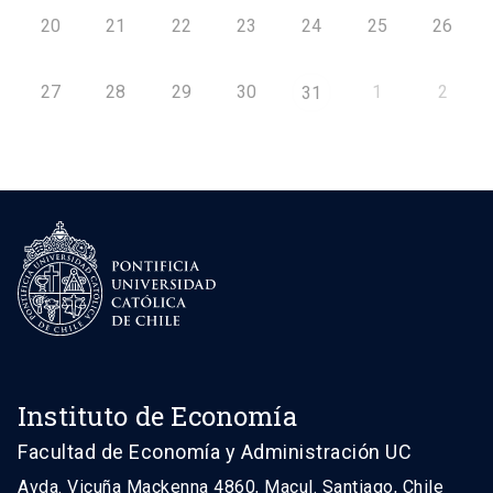
20
21
22
23
24
25
26
27
28
29
30
1
2
31
Instituto de Economía
Facultad de Economía y Administración UC
Avda. Vicuña Mackenna 4860, Macul. Santiago, Chile