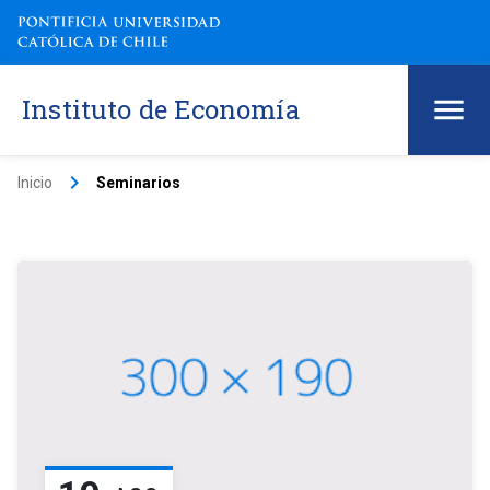
Instituto de Economía
keyboard_arrow_right
Inicio
Seminarios