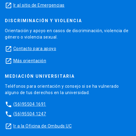
launch
Ir al sitio de Emergencias
DISCRIMINACIÓN Y VIOLENCIA
Orientación y apoyo en casos de discriminación, violencia de
género o violencia sexual.
launch
Contacto para apoyo
launch
Más orientación
MEDIACIÓN UNIVERSITARIA
Teléfonos para orientación y consejo si se ha vulnerado
alguno de tus derechos en la universidad.
phone
(56)95504 1691
phone
(56)95504 1247
launch
Ir a la Oficina de Ombuds UC