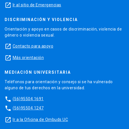
launch
Ir al sitio de Emergencias
DISCRIMINACIÓN Y VIOLENCIA
Orientación y apoyo en casos de discriminación, violencia de
género o violencia sexual.
launch
Contacto para apoyo
launch
Más orientación
MEDIACIÓN UNIVERSITARIA
Teléfonos para orientación y consejo si se ha vulnerado
alguno de tus derechos en la universidad.
phone
(56)95504 1691
phone
(56)95504 1247
launch
Ir a la Oficina de Ombuds UC