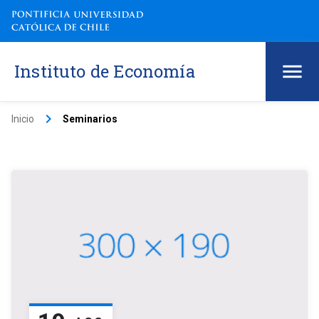
Instituto de Economía
keyboard_arrow_right
Inicio
Seminarios