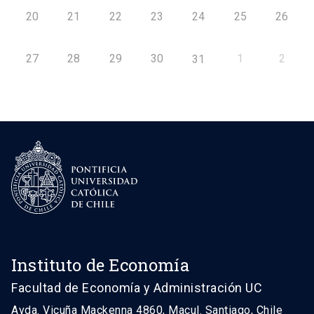
20
21
22
23
24
25
26
27
28
29
30
1
2
31
Instituto de Economía
Facultad de Economía y Administración UC
Avda. Vicuña Mackenna 4860, Macul. Santiago, Chile