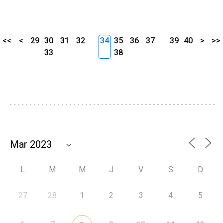
<<
<
29
30
31
32
34
35
36
37
39
40
>
>>
33
38
L
M
M
J
V
S
D
27
28
1
2
3
4
5