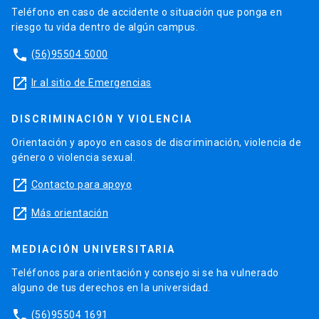
Teléfono en caso de accidente o situación que ponga en
riesgo tu vida dentro de algún campus.
phone
(56)95504 5000
launch
Ir al sitio de Emergencias
DISCRIMINACIÓN Y VIOLENCIA
Orientación y apoyo en casos de discriminación, violencia de
género o violencia sexual.
launch
Contacto para apoyo
launch
Más orientación
MEDIACIÓN UNIVERSITARIA
Teléfonos para orientación y consejo si se ha vulnerado
alguno de tus derechos en la universidad.
phone
(56)95504 1691