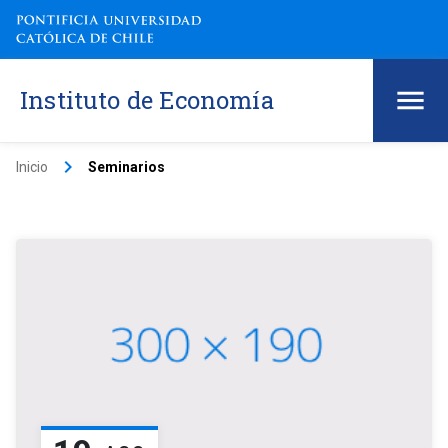
Instituto de Economía
keyboard_arrow_right
Inicio
Seminarios