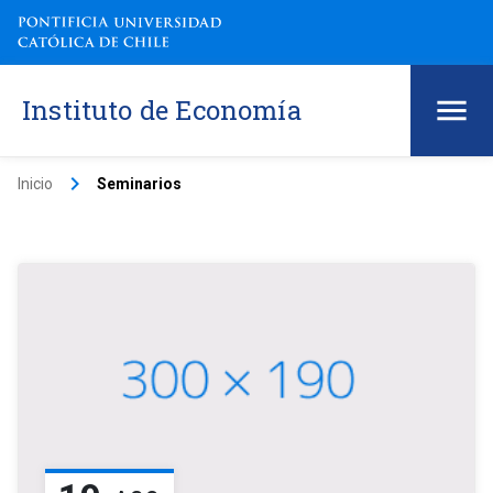
Instituto de Economía
keyboard_arrow_right
Inicio
Seminarios