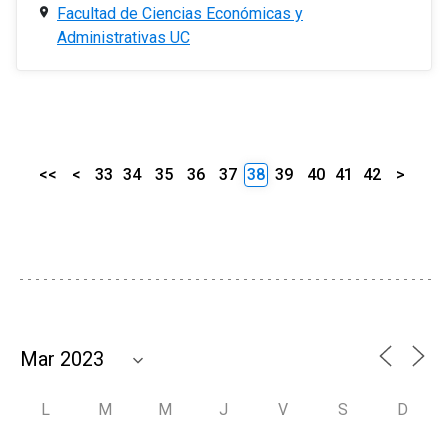
Facultad de Ciencias Económicas y
Administrativas UC
<<
<
33
34
35
36
37
38
39
40
41
42
>
L
M
M
J
V
S
D