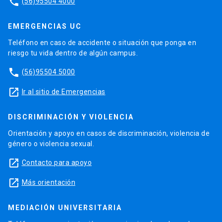
phone
(56)95504 4000
EMERGENCIAS UC
Teléfono en caso de accidente o situación que ponga en
riesgo tu vida dentro de algún campus.
phone
(56)95504 5000
launch
Ir al sitio de Emergencias
DISCRIMINACIÓN Y VIOLENCIA
Orientación y apoyo en casos de discriminación, violencia de
género o violencia sexual.
launch
Contacto para apoyo
launch
Más orientación
MEDIACIÓN UNIVERSITARIA