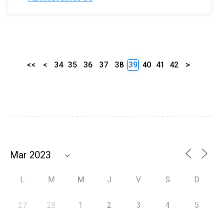
<<
<
34
35
36
37
38
39
40
41
42
>
L
M
M
J
V
S
D
27
28
1
2
3
4
5