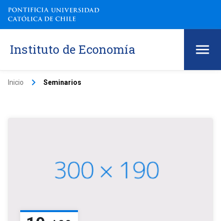
Instituto de Economía
keyboard_arrow_right
Inicio
Seminarios