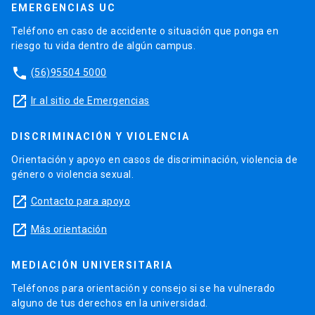
EMERGENCIAS UC
Teléfono en caso de accidente o situación que ponga en
riesgo tu vida dentro de algún campus.
phone
(56)95504 5000
launch
Ir al sitio de Emergencias
DISCRIMINACIÓN Y VIOLENCIA
Orientación y apoyo en casos de discriminación, violencia de
género o violencia sexual.
launch
Contacto para apoyo
launch
Más orientación
MEDIACIÓN UNIVERSITARIA
Teléfonos para orientación y consejo si se ha vulnerado
alguno de tus derechos en la universidad.