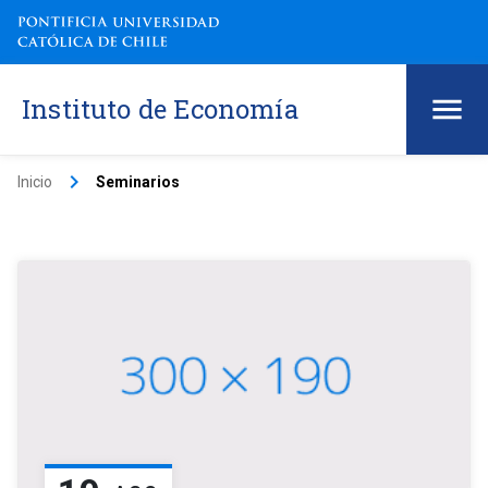
Instituto de Economía
keyboard_arrow_right
Inicio
Seminarios