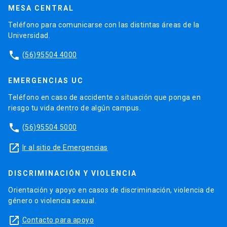
MESA CENTRAL
Teléfono para comunicarse con las distintas áreas de la
Universidad.
phone
(56)95504 4000
EMERGENCIAS UC
Teléfono en caso de accidente o situación que ponga en
riesgo tu vida dentro de algún campus.
phone
(56)95504 5000
launch
Ir al sitio de Emergencias
DISCRIMINACIÓN Y VIOLENCIA
Orientación y apoyo en casos de discriminación, violencia de
género o violencia sexual.
launch
Contacto para apoyo