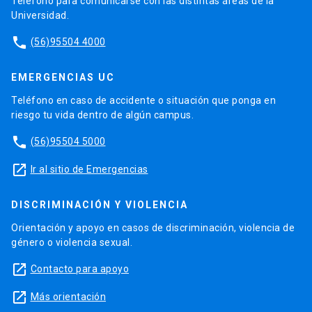
Teléfono para comunicarse con las distintas áreas de la
Universidad.
phone
(56)95504 4000
EMERGENCIAS UC
Teléfono en caso de accidente o situación que ponga en
riesgo tu vida dentro de algún campus.
phone
(56)95504 5000
launch
Ir al sitio de Emergencias
DISCRIMINACIÓN Y VIOLENCIA
Orientación y apoyo en casos de discriminación, violencia de
género o violencia sexual.
launch
Contacto para apoyo
launch
Más orientación