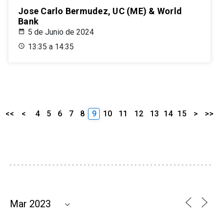
Jose Carlo Bermudez, UC (ME) & World
Bank
5 de Junio de 2024
13:35 a 14:35
<<
<
4
5
6
7
8
9
10
11
12
13
14
15
>
>>