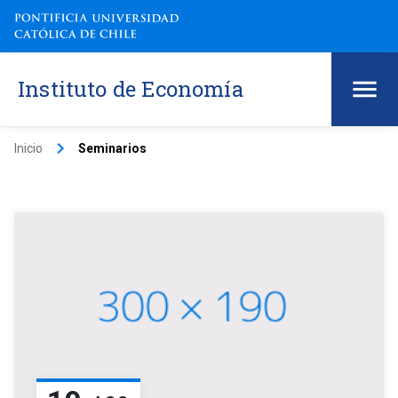
Instituto de Economía
keyboard_arrow_right
Inicio
Seminarios