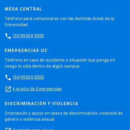
MESA CENTRAL
Teléfono para comunicarse con las distintas áreas de la
Universidad.
phone
(56)95504 4000
EMERGENCIAS UC
Teléfono en caso de accidente o situación que ponga en
riesgo tu vida dentro de algún campus.
phone
(56)95504 5000
launch
Ir al sitio de Emergencias
DISCRIMINACIÓN Y VIOLENCIA
Orientación y apoyo en casos de discriminación, violencia de
género o violencia sexual.