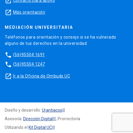
launch
Contacto para apoyo
launch
Más orientación
MEDIACIÓN UNIVERSITARIA
Teléfonos para orientación y consejo si se ha vulnerado
alguno de tus derechos en la universidad.
phone
(56)95504 1691
phone
(56)95504 1247
launch
Ir a la Oficina de Ombuds UC
Diseño y desarrollo:
Urantiacos
Asesoría:
Dirección Digital
, Prorrectoría
Utilizando el
Kit Digital UC