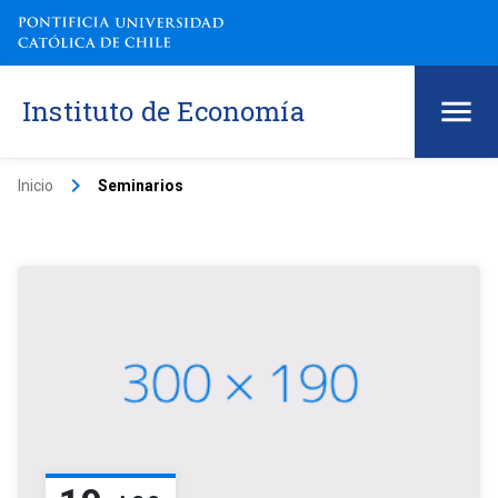
Instituto de Economía
keyboard_arrow_right
Inicio
Seminarios