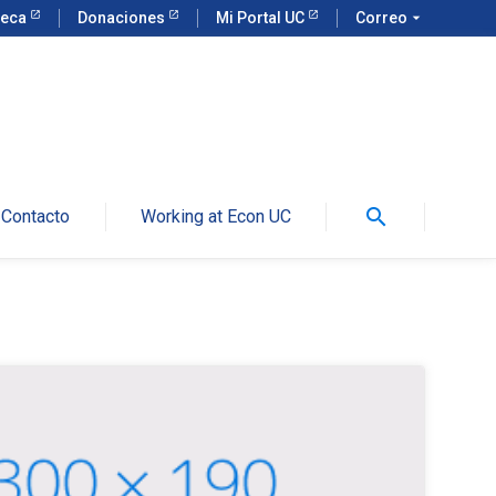
teca
Donaciones
Mi Portal UC
Correo
arrow_drop_down
search
Contacto
Working at Econ UC