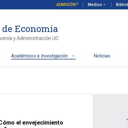
ADMISIÓN
Medios
arrow_drop_down
Biblio
o de Economía
nomía y Administración UC
Académicos e Investigación
Noticias
arrow_drop_down
 Cómo el envejecimiento