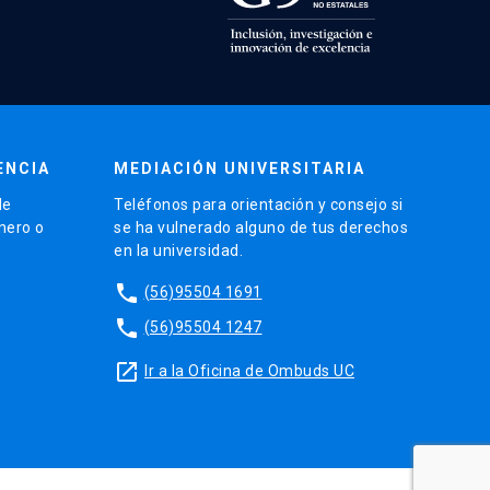
ENCIA
MEDIACIÓN UNIVERSITARIA
de
Teléfonos para orientación y consejo si
énero o
se ha vulnerado alguno de tus derechos
en la universidad.
phone
(56)95504 1691
phone
(56)95504 1247
launch
Ir a la Oficina de Ombuds UC