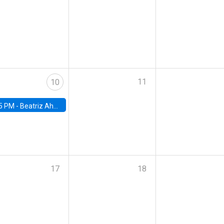
11
10
5 PM -
Beatriz Ahumada, PhD candidate, Universidad de Pittsburgh
17
18