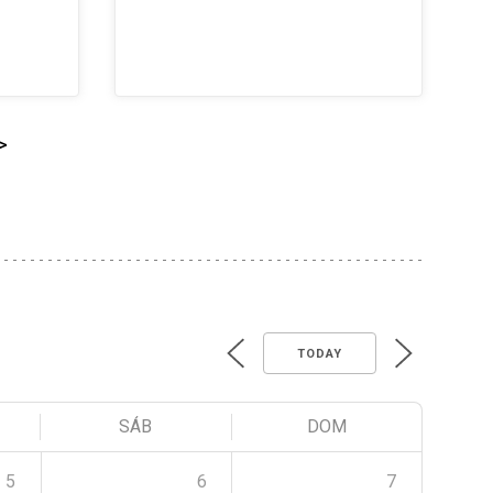
>
TODAY
SÁB
DOM
5
6
7