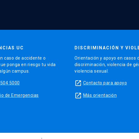
NCIAS UC
DISCRIMINACIÓN Y VIOL
n caso de accidente o
Orientación y apoyo en casos 
que ponga en riesgo tu vida
discriminación, violencia de g
 algún campus.
violencia sexual.
launch
5504 5000
Contacto para apoyo
launch
sitio de Emergencias
Más orientación