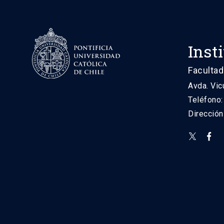
Inst
Facultad
Avda. Vic
Teléfono
Direcció