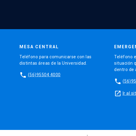
MESA CENTRAL
EMERGE
Teléfono para comunicarse con las
Teléfono e
distintas áreas de la Universidad.
situación 
dentro de
phone
(56)95504 4000
phone
(56)9
launch
Ir al 