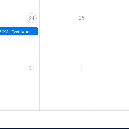
25
24
5 PM -
Evan Munro, Neyman Visiting Assistant Professor in the Department of Statistics at UC Berkeley
31
1