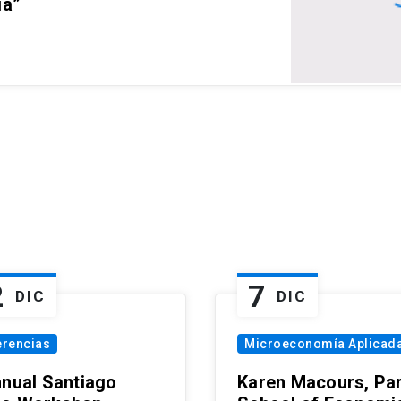
ia”
2
7
DIC
DIC
erencias
Microeconomía Aplicad
nnual Santiago
Karen Macours, Par