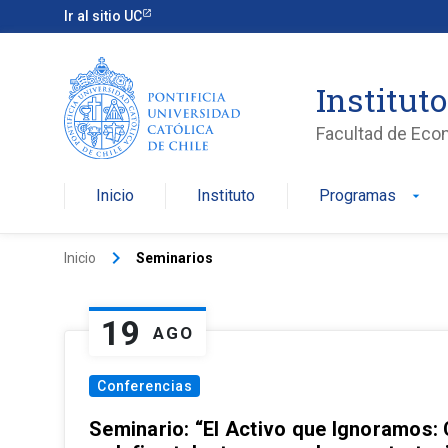
Ir al sitio UC
Institut
Facultad de Eco
Inicio
Instituto
Programas
arrow_drop_down
keyboard_arrow_right
Inicio
Seminarios
19
AGO
Conferencias
Seminario: “El Activo que Ignoramos: