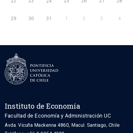
22
23
25
26
27
28
24
29
30
31
1
2
3
4
Instituto de Economía
Facultad de Economía y Administración UC
Avda. Vicuña Mackenna 4860, Macul. Santiago, Chile