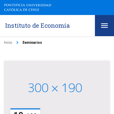
Instituto de Economía
keyboard_arrow_right
Inicio
Seminarios