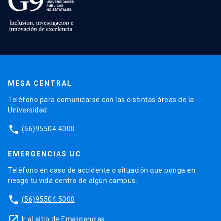
MESA CENTRAL
Teléfono para comunicarse con las distintas áreas de la
Universidad.
phone
(56)95504 4000
EMERGENCIAS UC
Teléfono en caso de accidente o situación que ponga en
riesgo tu vida dentro de algún campus.
phone
(56)95504 5000
launch
Ir al sitio de Emergencias