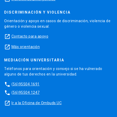
DISCRIMINACIÓN Y VIOLENCIA
Orientación y apoyo en casos de discriminación, violencia de
género o violencia sexual.
launch
Contacto para apoyo
launch
Más orientación
MEDIACIÓN UNIVERSITARIA
Teléfonos para orientación y consejo si se ha vulnerado
alguno de tus derechos en la universidad.
phone
(56)95504 1691
phone
(56)95504 1247
launch
Ir a la Oficina de Ombuds UC