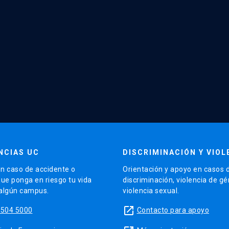
NCIAS UC
DISCRIMINACIÓN Y VIOL
n caso de accidente o
Orientación y apoyo en casos 
que ponga en riesgo tu vida
discriminación, violencia de g
 algún campus.
violencia sexual.
launch
5504 5000
Contacto para apoyo