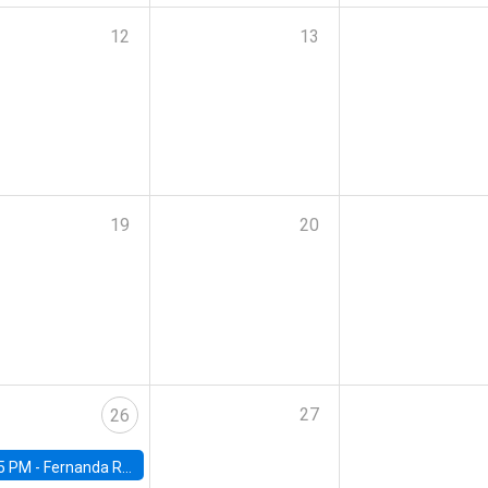
12
13
19
20
27
26
5 PM -
Fernanda Rojas Ampuero, University of Wisconsin-Madison