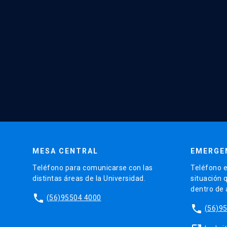
MESA CENTRAL
EMERGE
Teléfono para comunicarse con las
Teléfono e
distintas áreas de la Universidad.
situación 
dentro de
phone
(56)95504 4000
phone
(56)9