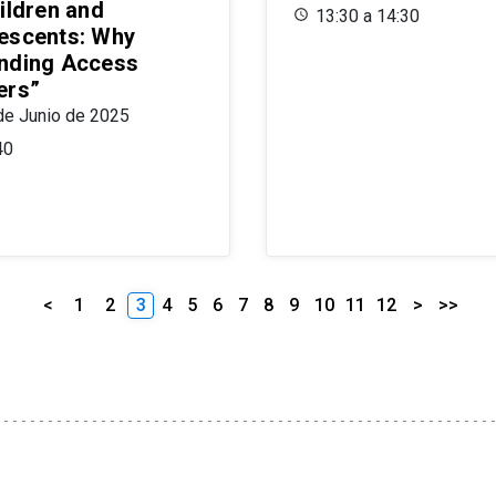
ildren and
13:30 a 14:30
escents: Why
nding Access
ers”
de Junio de 2025
40
<
1
2
3
4
5
6
7
8
9
10
11
12
>
>>