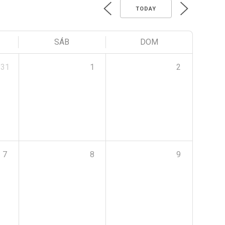
TODAY
SÁB
DOM
31
1
2
7
8
9