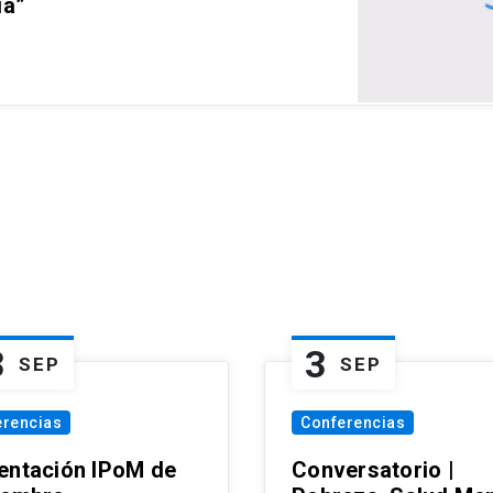
ia”
3
3
SEP
SEP
erencias
Conferencias
entación IPoM de
Conversatorio |