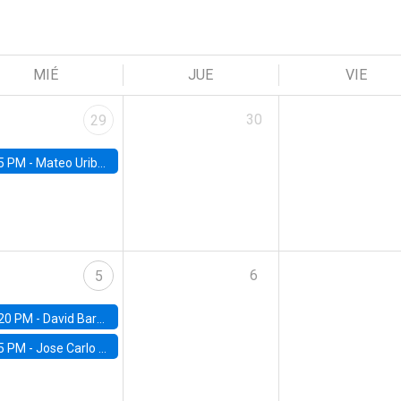
MIÉ
JUE
VIE
30
29
5 PM -
Mateo Uribe-Castro, Universidad de los Andes (Colombia)
6
5
20 PM -
David Bardey, Universidad de los Andes - CEDE
5 PM -
Jose Carlo Bermudez, UC (ME) & World Bank