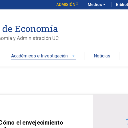
ADMISIÓN
Medios
arrow_drop_down
Biblio
o de Economía
nomía y Administración UC
Académicos e Investigación
Noticias
arrow_drop_down
 Cómo el envejecimiento