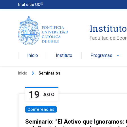
Ir al sitio UC
Institut
Facultad de Eco
Inicio
Instituto
Programas
arrow_drop_down
keyboard_arrow_right
Inicio
Seminarios
19
AGO
Conferencias
Seminario: “El Activo que Ignoramos: