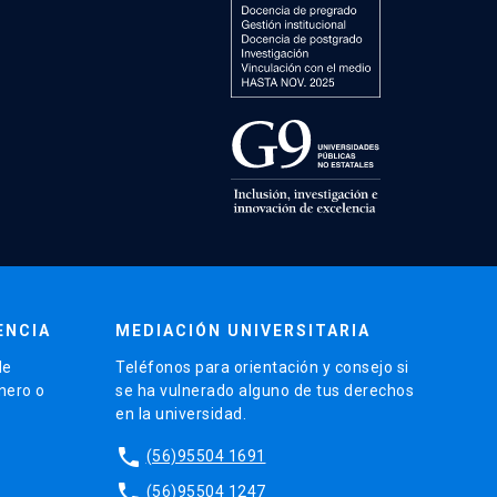
ENCIA
MEDIACIÓN UNIVERSITARIA
de
Teléfonos para orientación y consejo si
énero o
se ha vulnerado alguno de tus derechos
en la universidad.
phone
(56)95504 1691
phone
(56)95504 1247