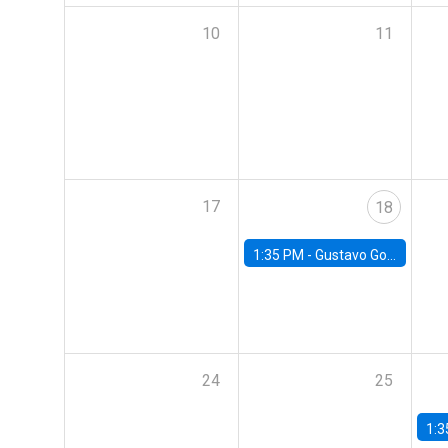
10
11
17
18
1:35 PM -
Gustavo González, Banco Central de Chile
24
25
1:3