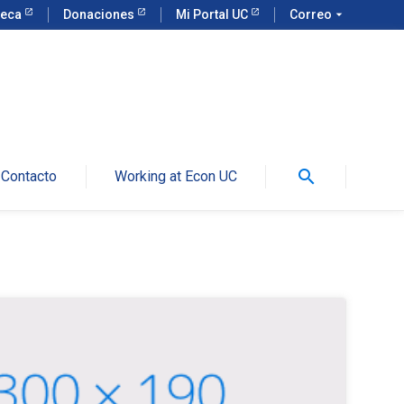
teca
Donaciones
Mi Portal UC
Correo
arrow_drop_down
search
Contacto
Working at Econ UC